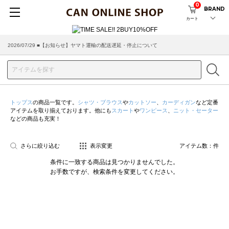
0
BRAND
カート
2026/07/29 ■【お知らせ】ヤマト運輸の配送遅延・停止について
トップス
の商品一覧です。
シャツ・ブラウス
や
カットソー
、
カーディガン
など定番
アイテムを取り揃えております。他にも
スカート
や
ワンピース
、
ニット・セーター
などの商品も充実！
さらに絞り込む
表示変更
アイテム数：
件
条件に一致する商品は見つかりませんでした。
お手数ですが、検索条件を変更してください。