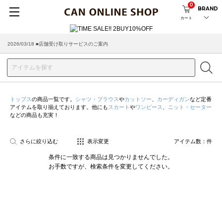
0
BRAND
カート
2026/03/18 ■店舗受け取りサービスのご案内
トップス
の商品一覧です。
シャツ・ブラウス
や
カットソー
、
カーディガン
など定番
アイテムを取り揃えております。他にも
スカート
や
ワンピース
、
ニット・セーター
などの商品も充実！
さらに絞り込む
表示変更
アイテム数：
件
条件に一致する商品は見つかりませんでした。
お手数ですが、検索条件を変更してください。