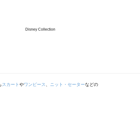
も
スカート
や
ワンピース
、
ニット・セーター
などの