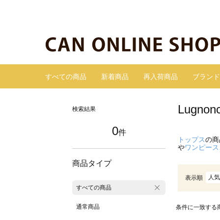
すべての商品
新着商品
再入荷商品
ブランド
Lugn
検索結果
0
件
トップス
の商
や
ワンピース
商品タイプ
人気
表示順
すべての商品
通常商品
条件に一致する