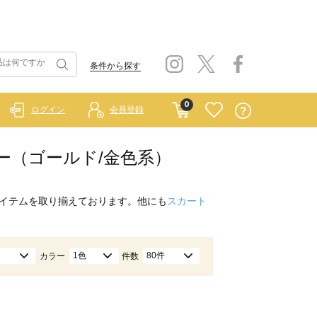
条件から探す
0
ログイン
会員登録
ター（ゴールド/金色系）
イテムを取り揃えております。他にも
スカート
1色
80件
カラー
件数