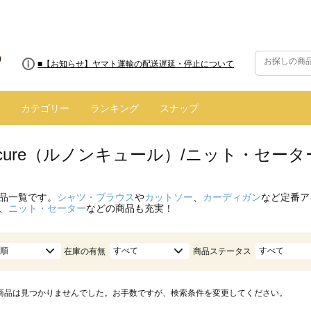
■8/13(木)AM2:00～サイトメンテナンス実施のお知らせ
■【お知らせ】ヤマト運輸の配送遅延・停止について
カテゴリー
ランキング
スナップ
oncure（ルノンキュール）/ニット・セー
品一覧です。
シャツ・ブラウス
や
カットソー
、
カーディガン
など定番ア
、
ニット・セーター
などの商品も充実！
順
すべて
すべて
在庫の有無
商品ステータス
商品は見つかりませんでした。お手数ですが、検索条件を変更してください。