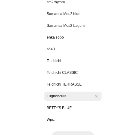
sm2rhythm
Samansa Mos2 blue
Samansa Mos2 Lagom
ehka sopo
sō4ū
Te chichi
Te chichi CLASSIC
Te chichi TERRASSE
Lugnoncure
BETTY'S BLUE
Wpc.