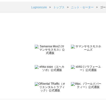
Samansa Mos2 blue（サマンサモスモス ブルー）の
Samansa Mos2 Lagom（サマンサモスモス ラーゴム
Lugnoncure
トップス
ニット・セーター
ゴー
ehka sopo（エヘカソポ）のニット・セーター一覧
sō4ū（ソウフォーユー）のニット・セーター一覧
Te chichi（テチチ）のニット・セーター一覧
Te chichi CLASSIC（テチチ クラシック）のニット・セ
Te chichi TERRASSE（テチチ テラス）のニット・セー
Lugnoncure（ルノンキュール）のニット・セーター一覧
BETTY'S BLUE（べティーズブルー）のニット・セーター
Wpc.（ワールドパーティー）のニット・セーター一覧