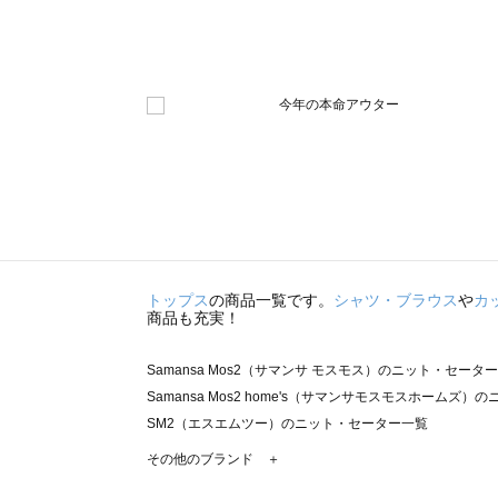
トップス
の商品一覧です。
シャツ・ブラウス
や
カ
商品も充実！
Samansa Mos2（サマンサ モスモス）のニット・セータ
Samansa Mos2 home's（サマンサモスモスホームズ
SM2（エスエムツー）のニット・セーター一覧
TSUHARU by Samansa Mos2（ツハルバイサマン
その他のブランド ＋
sm2rhythm（サマンサモスモス リズム）のニット・セー