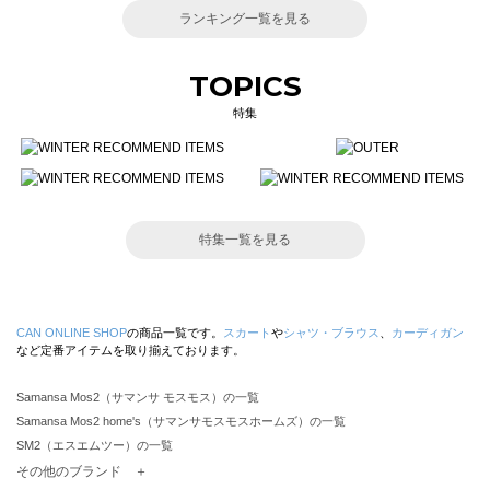
ランキング一覧を見る
TOPICS
特集
特集一覧を見る
CAN ONLINE SHOP
の商品一覧です。
スカート
や
シャツ・ブラウス
、
カーディガン
など定番アイテムを取り揃えております。
Samansa Mos2（サマンサ モスモス）の一覧
Samansa Mos2 home's（サマンサモスモスホームズ）の一覧
SM2（エスエムツー）の一覧
TSUHARU by Samansa Mos2（ツハルバイサマンサモスモス）の一覧
その他のブランド ＋