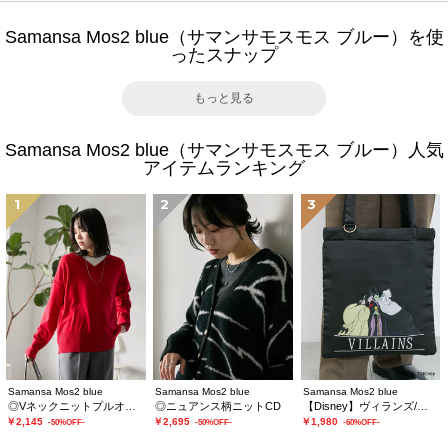
Samansa Mos2 blue（サマンサモスモス ブルー）を使
ったスナップ
もっと見る
Samansa Mos2 blue（サマンサモスモス ブルー）人気
アイテムランキング
1
2
3
Samansa Mos2 blue
Samansa Mos2 blue
Samansa Mos2 blue
◎Vネックニットプルオーバー
◎ニュアンス柄ニットCD
【Disney】ヴィランズ/トートバッグ
￥2,145
￥2,695
￥1,980
-50%OFF-
-50%OFF-
-60%OFF-