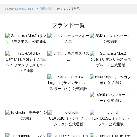
sm2rhythm（サマンサモスモス リズム）の一覧
Samansa Mos2 blue（サマンサモスモス ブルー）の一覧
Samansa Mos2 blue
商品一覧
オレンジ/橙色系
Samansa Mos2 Lagom（サマンサモスモス ラーゴム）の一覧
ehka sopo（エヘカソポ）の一覧
ブランド一覧
sō4ū（ソウフォーユー）の一覧
Te chichi（テチチ）の一覧
Te chichi CLASSIC（テチチ クラシック）の一覧
Te chichi TERRASSE（テチチ テラス）の一覧
Lugnoncure（ルノンキュール）の一覧
BETTY'S BLUE（べティーズブルー）の一覧
Wpc.（ワールドパーティー）の一覧