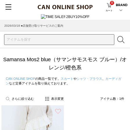
0
BRAND
カート
2026/03/18 ■店舗受け取りサービスのご案内
Samansa Mos2 blue（サマンサモスモス ブルー）/オ
レンジ/橙色系
CAN ONLINE SHOP
の商品一覧です。
スカート
や
シャツ・ブラウス
、
カーディガ
ン
など定番アイテムを取り揃えております。
さらに絞り込む
表示変更
アイテム数：
1
件
お気に入り