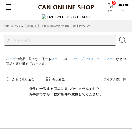
0
BRAND
カート
2026/07/29 ■【お知らせ】ヤマト運輸の配送遅延・停止について
2026/03/18 ■店舗受け取りサービスのご案内
バッグ
の商品一覧です。他にも
スカート
や
シャツ・ブラウス
、
カーディガン
などの
商品を取り揃えております。
さらに絞り込む
表示変更
アイテム数：
件
条件に一致する商品は見つかりませんでした。
お手数ですが、検索条件を変更してください。