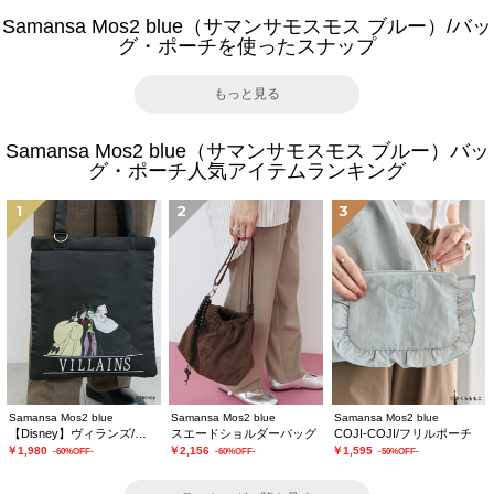
Samansa Mos2 blue（サマンサモスモス ブルー）/バッ
グ・ポーチを使ったスナップ
もっと見る
Samansa Mos2 blue（サマンサモスモス ブルー）バッ
グ・ポーチ人気アイテムランキング
1
2
3
Samansa Mos2 blue
Samansa Mos2 blue
Samansa Mos2 blue
【Disney】ヴィランズ/トートバッグ
スエードショルダーバッグ
COJI-COJI/フリルポーチ
￥1,980
￥2,156
￥1,595
-60%OFF-
-60%OFF-
-50%OFF-