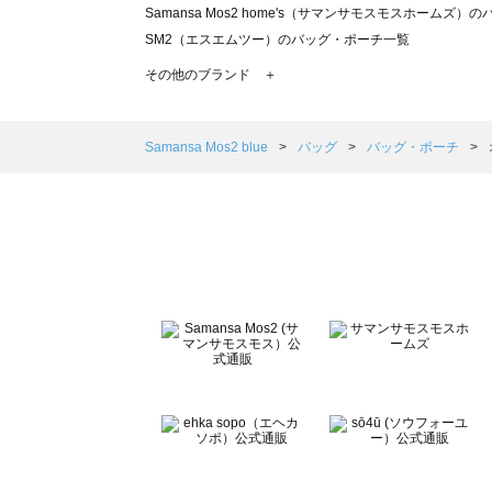
Samansa Mos2 home's（サマンサモスモスホームズ
SM2（エスエムツー）のバッグ・ポーチ一覧
TSUHARU by Samansa Mos2（ツハルバイサマン
その他のブランド ＋
sm2rhythm（サマンサモスモス リズム）のバッグ・ポー
Samansa Mos2 blue（サマンサモスモス ブルー）のバ
Samansa Mos2 Lagom（サマンサモスモス ラーゴム
Samansa Mos2 blue
バッグ
バッグ・ポーチ
ehka sopo（エヘカソポ）のバッグ・ポーチ一覧
sō4ū（ソウフォーユー）のバッグ・ポーチ一覧
Te chichi（テチチ）のバッグ・ポーチ一覧
Te chichi CLASSIC（テチチ クラシック）のバッグ・ポ
Te chichi TERRASSE（テチチ テラス）のバッグ・ポー
Lugnoncure（ルノンキュール）のバッグ・ポーチ一覧
BETTY'S BLUE（べティーズブルー）のバッグ・ポーチ一
Wpc.（ワールドパーティー）のバッグ・ポーチ一覧