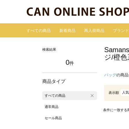
すべての商品
新着商品
再入荷商品
ブランド
Sama
検索結果
ジ/橙色
0
件
バッグ
の商品
商品タイプ
人気
表示順
すべての商品
通常商品
条件に一致する
セール商品