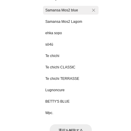
Samansa Mos2 blue
Samansa Mos2 Lagom
ehka sopo
sō4ū
Te chichi
Te chichi CLASSIC
Te chichi TERRASSE
Lugnoncure
BETTY'S BLUE
Wpc.
選択を解除する