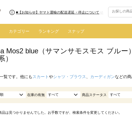
■8/13(木)AM2:00～サイトメンテナンス実施のお知らせ
カテゴリー
ランキング
スナップ
nsa Mos2 blue（サマンサモスモス 
系）
一覧です。他にも
スカート
や
シャツ・ブラウス
、
カーディガン
などの商
順
すべて
すべて
在庫の有無
商品ステータス
商品は見つかりませんでした。お手数ですが、検索条件を変更してください。