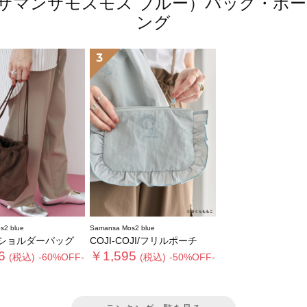
 blue（サマンサモスモス ブルー）バッグ
ング
3
s2 blue
Samansa Mos2 blue
ショルダーバッグ
COJI-COJI/フリルポーチ
6
￥1,595
(税込)
-60%OFF-
(税込)
-50%OFF-