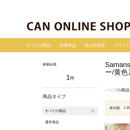
すべての商品
新着商品
再入荷商品
ブランド
Sama
検索結果
ー/黄色
1
件
バッグ
の商品
商品タイプ
人気
表示順
すべての商品
通常商品