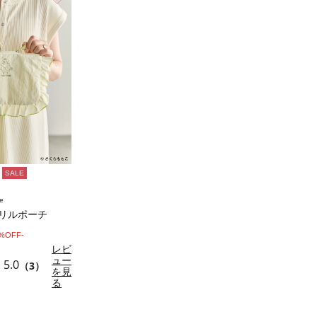
SALE
e
/フリルポーチ
0%OFF-
レビ
ュー
5.0
（3）
を見
る