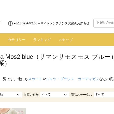
■8/13(木)AM2:00～サイトメンテナンス実施のお知らせ
カテゴリー
ランキング
スナップ
nsa Mos2 blue（サマンサモスモス 
系）
一覧です。他にも
スカート
や
シャツ・ブラウス
、
カーディガン
などの商
順
すべて
すべて
在庫の有無
商品ステータス
お気に入り