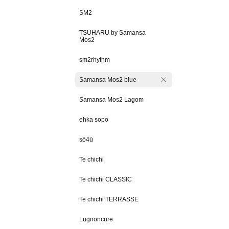
SM2
TSUHARU by Samansa
Mos2
sm2rhythm
Samansa Mos2 blue
Samansa Mos2 Lagom
ehka sopo
sō4ū
Te chichi
Te chichi CLASSIC
Te chichi TERRASSE
Lugnoncure