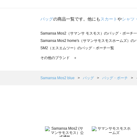
バッグ
の商品一覧です。他にも
スカート
や
シャツ
Samansa Mos2（サマンサ モスモス）のバッグ・ポーチ
Samansa Mos2 home's（サマンサモスモスホームズ
SM2（エスエムツー）のバッグ・ポーチ一覧
TSUHARU by Samansa Mos2（ツハルバイサマン
その他のブランド ＋
sm2rhythm（サマンサモスモス リズム）のバッグ・ポー
Samansa Mos2 blue（サマンサモスモス ブルー）のバ
Samansa Mos2 Lagom（サマンサモスモス ラーゴム
Samansa Mos2 blue
バッグ
バッグ・ポーチ
ehka sopo（エヘカソポ）のバッグ・ポーチ一覧
sō4ū（ソウフォーユー）のバッグ・ポーチ一覧
Te chichi（テチチ）のバッグ・ポーチ一覧
Te chichi CLASSIC（テチチ クラシック）のバッグ・ポ
Te chichi TERRASSE（テチチ テラス）のバッグ・ポー
Lugnoncure（ルノンキュール）のバッグ・ポーチ一覧
BETTY'S BLUE（べティーズブルー）のバッグ・ポーチ一
Wpc.（ワールドパーティー）のバッグ・ポーチ一覧