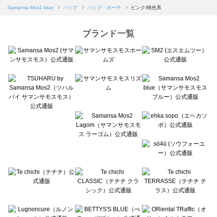
Samansa Mos2 blue（サマンサモスモス ブルー）のバッグ・ポーチ一覧
Samansa Mos2 blue
バッグ
バッグ・ポーチ
ピンク/桃色系
Samansa Mos2 Lagom（サマンサモスモス ラーゴム）のバッグ・ポーチ一覧
ehka sopo（エヘカソポ）のバッグ・ポーチ一覧
ブランド一覧
sō4ū（ソウフォーユー）のバッグ・ポーチ一覧
Te chichi（テチチ）のバッグ・ポーチ一覧
Te chichi CLASSIC（テチチ クラシック）のバッグ・ポーチ一覧
Te chichi TERRASSE（テチチ テラス）のバッグ・ポーチ一覧
Lugnoncure（ルノンキュール）のバッグ・ポーチ一覧
BETTY'S BLUE（べティーズブルー）のバッグ・ポーチ一覧
Wpc.（ワールドパーティー）のバッグ・ポーチ一覧