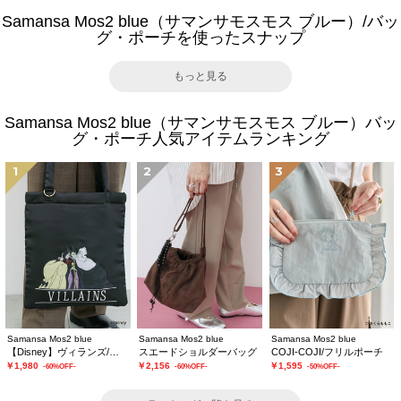
Samansa Mos2 blue（サマンサモスモス ブルー）/バッ
グ・ポーチを使ったスナップ
もっと見る
Samansa Mos2 blue（サマンサモスモス ブルー）バッ
グ・ポーチ人気アイテムランキング
1
2
3
Samansa Mos2 blue
Samansa Mos2 blue
Samansa Mos2 blue
【Disney】ヴィランズ/トートバッグ
スエードショルダーバッグ
COJI-COJI/フリルポーチ
￥1,980
￥2,156
￥1,595
-60%OFF-
-60%OFF-
-50%OFF-