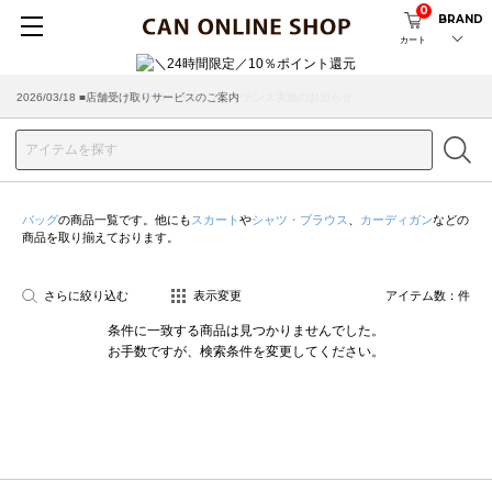
0
BRAND
カート
2026/08/04 ■8/13(木)AM2:00～サイトメンテナンス実施のお知らせ
2026/03/18 ■店舗受け取りサービスのご案内
バッグ
の商品一覧です。他にも
スカート
や
シャツ・ブラウス
、
カーディガン
などの
商品を取り揃えております。
さらに絞り込む
表示変更
アイテム数：
件
条件に一致する商品は見つかりませんでした。
お手数ですが、検索条件を変更してください。