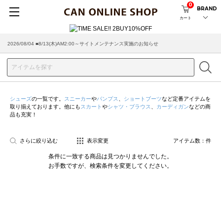
0
BRAND
カート
2026/08/04 ■8/13(木)AM2:00～サイトメンテナンス実施のお知らせ
シューズ
の一覧です。
スニーカー
や
パンプス
、
ショートブーツ
など定番アイテムを
取り揃えております。他にも
スカート
や
シャツ・ブラウス
、
カーディガン
などの商
品も充実！
さらに絞り込む
表示変更
アイテム数：
件
条件に一致する商品は見つかりませんでした。
お手数ですが、検索条件を変更してください。