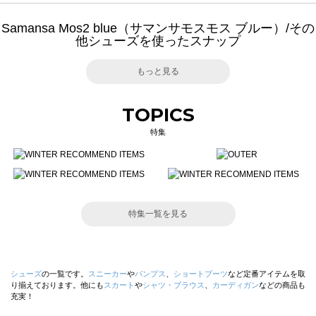
Samansa Mos2 blue（サマンサモスモス ブルー）/その
他シューズを使ったスナップ
もっと見る
TOPICS
特集
特集一覧を見る
シューズ
の一覧です。
スニーカー
や
パンプス
、
ショートブーツ
など定番アイテムを取
り揃えております。他にも
スカート
や
シャツ・ブラウス
、
カーディガン
などの商品も
充実！