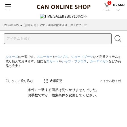
0
BRAND
カート
2026/07/29 ■【お知らせ】ヤマト運輸の配送遅延・停止について
シューズ
の一覧です。
スニーカー
や
パンプス
、
ショートブーツ
など定番アイテムを
取り揃えております。他にも
スカート
や
シャツ・ブラウス
、
カーディガン
などの商
品も充実！
さらに絞り込む
表示変更
アイテム数：
件
条件に一致する商品は見つかりませんでした。
お手数ですが、検索条件を変更してください。