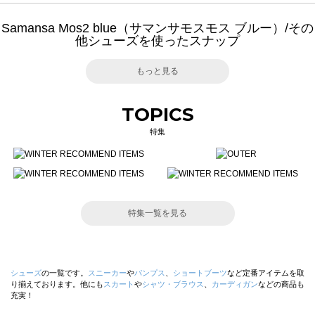
Samansa Mos2 blue（サマンサモスモス ブルー）/その
他シューズを使ったスナップ
もっと見る
TOPICS
特集
特集一覧を見る
シューズ
の一覧です。
スニーカー
や
パンプス
、
ショートブーツ
など定番アイテムを取
り揃えております。他にも
スカート
や
シャツ・ブラウス
、
カーディガン
などの商品も
充実！