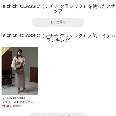
Te chichi CLASSIC（テチチ クラシック）を使ったスナ
ップ
もっと見る
Te chichi CLASSIC（テチチ クラシック）人気アイテム
ランキング
1
Te chichi CLASSIC
ブライトストライプナロースカート《2025winter catalog item》
￥8,250
-50%OFF-