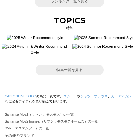
ランキング一覧を見る
TOPICS
特集
特集一覧を見る
CAN ONLINE SHOP
の商品一覧です。
スカート
や
シャツ・ブラウス
、
カーディガン
など定番アイテムを取り揃えております。
Samansa Mos2（サマンサ モスモス）の一覧
Samansa Mos2 home's（サマンサモスモスホームズ）の一覧
SM2（エスエムツー）の一覧
TSUHARU by Samansa Mos2（ツハルバイサマンサモスモス）の一覧
その他のブランド ＋