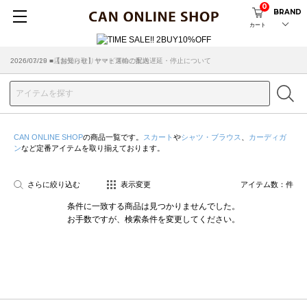
0
BRAND
カート
2026/07/29 ■【お知らせ】ヤマト運輸の配送遅延・停止について
2026/03/18 ■店舗受け取りサービスのご案内
CAN ONLINE SHOP
の商品一覧です。
スカート
や
シャツ・ブラウス
、
カーディガ
ン
など定番アイテムを取り揃えております。
さらに絞り込む
表示変更
アイテム数：
件
条件に一致する商品は見つかりませんでした。
お手数ですが、検索条件を変更してください。