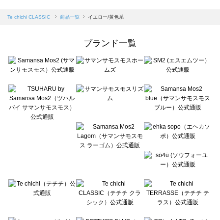
sm2rhythm（サマンサモスモス リズム）の一覧
Samansa Mos2 blue（サマンサモスモス ブルー）の一覧
Te chichi CLASSIC
商品一覧
イエロー/黄色系
Samansa Mos2 Lagom（サマンサモスモス ラーゴム）の一覧
ehka sopo（エヘカソポ）の一覧
ブランド一覧
sō4ū（ソウフォーユー）の一覧
Te chichi（テチチ）の一覧
Te chichi CLASSIC（テチチ クラシック）の一覧
Te chichi TERRASSE（テチチ テラス）の一覧
Lugnoncure（ルノンキュール）の一覧
BETTY'S BLUE（べティーズブルー）の一覧
Wpc.（ワールドパーティー）の一覧