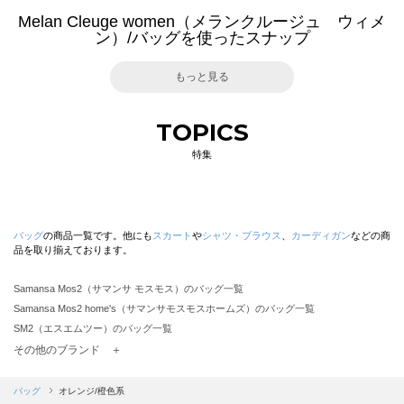
Melan Cleuge women（メランクルージュ ウィメ
ン）/バッグを使ったスナップ
もっと見る
TOPICS
特集
バッグ
の商品一覧です。他にも
スカート
や
シャツ・ブラウス
、
カーディガン
などの商
品を取り揃えております。
Samansa Mos2（サマンサ モスモス）のバッグ一覧
Samansa Mos2 home's（サマンサモスモスホームズ）のバッグ一覧
SM2（エスエムツー）のバッグ一覧
TSUHARU by Samansa Mos2（ツハルバイサマンサモスモス）のバッグ一覧
その他のブランド ＋
sm2rhythm（サマンサモスモス リズム）のバッグ一覧
Samansa Mos2 blue（サマンサモスモス ブルー）のバッグ一覧
バッグ
オレンジ/橙色系