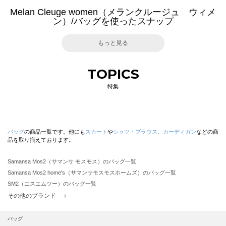
Melan Cleuge women（メランクルージュ ウィメ
ン）/バッグを使ったスナップ
もっと見る
TOPICS
特集
バッグ
の商品一覧です。他にも
スカート
や
シャツ・ブラウス
、
カーディガン
などの商
品を取り揃えております。
Samansa Mos2（サマンサ モスモス）のバッグ一覧
Samansa Mos2 home's（サマンサモスモスホームズ）のバッグ一覧
SM2（エスエムツー）のバッグ一覧
TSUHARU by Samansa Mos2（ツハルバイサマンサモスモス）のバッグ一覧
その他のブランド ＋
sm2rhythm（サマンサモスモス リズム）のバッグ一覧
Samansa Mos2 blue（サマンサモスモス ブルー）のバッグ一覧
バッグ