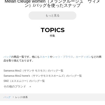
Melan Cleuge women（メランクルージュ ウィメ
ン）/バッグを使ったスナップ
もっと見る
TOPICS
特集
バッグ
の商品一覧です。他にも
スカート
や
シャツ・ブラウス
、
カーディガン
などの商
品を取り揃えております。
Samansa Mos2（サマンサ モスモス）のバッグ一覧
Samansa Mos2 home's（サマンサモスモスホームズ）のバッグ一覧
SM2（エスエムツー）のバッグ一覧
TSUHARU by Samansa Mos2（ツハルバイサマンサモスモス）のバッグ一覧
その他のブランド ＋
sm2rhythm（サマンサモスモス リズム）のバッグ一覧
Samansa Mos2 blue（サマンサモスモス ブルー）のバッグ一覧
バッグ
レッド/赤系
Samansa Mos2 Lagom（サマンサモスモス ラーゴム）のバッグ一覧