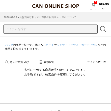
0
BRAND
カート
2026/07/29 ■【お知らせ】ヤマト運輸の配送遅延・停止について
2026/03/18 ■店舗受け取りサービスのご案内
バッグ
の商品一覧です。他にも
スカート
や
シャツ・ブラウス
、
カーディガン
などの
商品を取り揃えております。
さらに絞り込む
表示変更
アイテム数：
件
条件に一致する商品は見つかりませんでした。
お手数ですが、検索条件を変更してください。