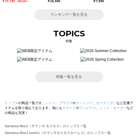
￥10,780
￥16,500
￥7,590
-30%OFF-
ランキング一覧を見る
TOPICS
特集
特集一覧を見る
トップス
の商品一覧です。
シャツ・ブラウス
や
カットソー
、
カーディガン
など定番ア
イテムを取り揃えております。他にも
スカート
や
ワンピース
、
ニット・セーター
など
の商品も充実！
Samansa Mos2（サマンサ モスモス）のトップス一覧
Samansa Mos2 home's（サマンサモスモスホームズ）のトップス一覧