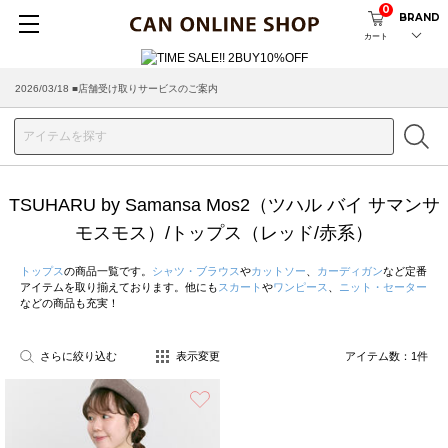
0
BRAND
カート
2026/03/18 ■店舗受け取りサービスのご案内
TSUHARU by Samansa Mos2（ツハル バイ サマンサ
モスモス）/トップス（レッド/赤系）
トップス
の商品一覧です。
シャツ・ブラウス
や
カットソー
、
カーディガン
など定番
アイテムを取り揃えております。他にも
スカート
や
ワンピース
、
ニット・セーター
などの商品も充実！
さらに絞り込む
表示変更
アイテム数：
1
件
お気に入り