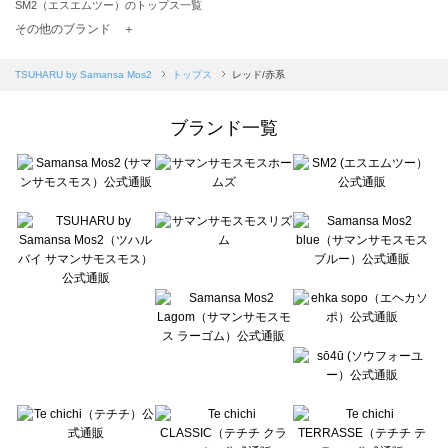
SM2（エスエムツー）のトップス一覧
TSUHARU by Samansa Mos2（ツハルバイサマンサモスモス）のトップス一覧
その他のブランド ＋
sm2rhythm（サマンサモスモス リズム）のトップス一覧
Samansa Mos2 blue（サマンサモスモス ブルー）のトップス一覧
TSUHARU by Samansa Mos2
トップス
レッド/赤系
Samansa Mos2 Lagom（サマンサモスモス ラーゴム）のトップス一覧
ehka sopo（エヘカソポ）のトップス一覧
ブランド一覧
sō4ū（ソウフォーユー）のトップス一覧
Te chichi（テチチ）のトップス一覧
Te chichi CLASSIC（テチチ クラシック）のトップス一覧
Te chichi TERRASSE（テチチ テラス）のトップス一覧
Lugnoncure（ルノンキュール）のトップス一覧
BETTY'S BLUE（べティーズブルー）のトップス一覧
Wpc.（ワールドパーティー）のトップス一覧