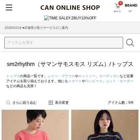
0
BRAND
カート
2026/03/18 ■店舗受け取りサービスのご案内
sm2rhythm（サマンサモスモス リズム）/トップス
トップス
の商品一覧です。
シャツ・ブラウス
や
カットソー
、
カーディガン
など定番
アイテムを取り揃えております。他にも
スカート
や
ワンピース
、
ニット・セーター
などの商品も充実！
さらに絞り込む
表示変更
アイテム数：
5
件
お気に入り