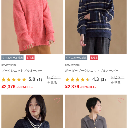
タイムセール対象
SALE
タイムセール対象
SALE
sm2rhythm
sm2rhythm
ブークレニットプルオーバー
ボーダーブークレニットプルオーバー
レビュー
レビュー
5.0
4.3
（1）
（3）
を見る
を見る
¥2,376
¥2,376
-60%OFF-
-60%OFF-
お気に入り