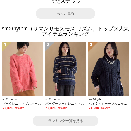
ったスナップ
もっと見る
sm2rhythm（サマンサモスモス リズム）トップス人気
アイテムランキング
1
2
3
sm2rhythm
sm2rhythm
sm2rhythm
ブークレニットプルオーバー
ボーダーブークレニットプルオーバー
ハイネックケーブルニットプルオーバー
￥2,376
￥2,376
￥2,596
-60%OFF-
-60%OFF-
-60%OFF-
ランキング一覧を見る