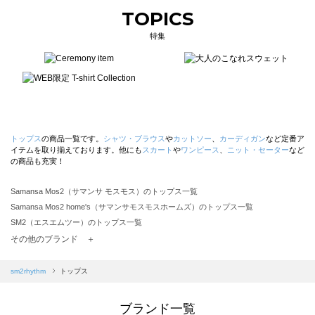
TOPICS
特集
トップス
の商品一覧です。
シャツ・ブラウス
や
カットソー
、
カーディガン
など定番ア
イテムを取り揃えております。他にも
スカート
や
ワンピース
、
ニット・セーター
など
の商品も充実！
Samansa Mos2（サマンサ モスモス）のトップス一覧
Samansa Mos2 home's（サマンサモスモスホームズ）のトップス一覧
SM2（エスエムツー）のトップス一覧
TSUHARU by Samansa Mos2（ツハルバイサマンサモスモス）のトップス一覧
その他のブランド ＋
sm2rhythm（サマンサモスモス リズム）のトップス一覧
Samansa Mos2 blue（サマンサモスモス ブルー）のトップス一覧
sm2rhythm
トップス
Samansa Mos2 Lagom（サマンサモスモス ラーゴム）のトップス一覧
ehka sopo（エヘカソポ）のトップス一覧
ブランド一覧
sō4ū（ソウフォーユー）のトップス一覧