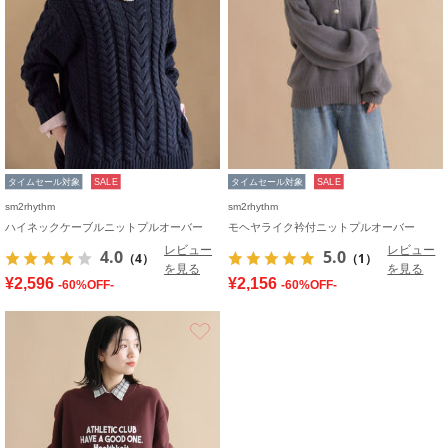
タイムセール対象
SALE
タイムセール対象
SALE
sm2rhythm
sm2rhythm
ハイネックケーブルニットプルオーバー
モヘヤライク衿付ニットプルオーバー
レビュー
レビュー
4.0
5.0
（4）
（1）
を見る
を見る
¥2,596
¥2,156
-60%OFF-
-60%OFF-
お気に入り