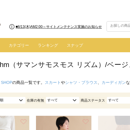
■8/13(木)AM2:00～サイトメンテナンス実施のお知らせ
カテゴリー
ランキング
スナップ
hythm（サマンサモスモス リズム）/ベー
 SHOP
の商品一覧です。
スカート
や
シャツ・ブラウス
、
カーディガン
な
順
すべて
すべて
在庫の有無
商品ステータス
お気に入り
お気に入り