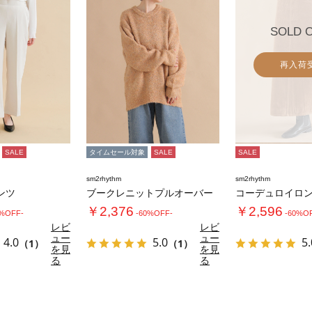
SOLD 
再入荷
SALE
タイムセール対象
SALE
SALE
sm2rhythm
sm2rhythm
ンツ
ブークレニットプルオーバー
コーデュロイロ
￥2,376
￥2,596
0%OFF-
-60%OFF-
-60%O
レビ
レビ
ュー
ュー
4.0
5.0
5.
（1）
（1）
を見
を見
る
る