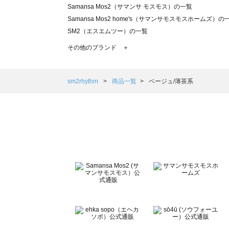
Samansa Mos2（サマンサ モスモス）の一覧
Samansa Mos2 home's（サマンサモスモスホームズ）の
SM2（エスエムツー）の一覧
TSUHARU by Samansa Mos2（ツハルバイサマンサモ
その他のブランド ＋
sm2rhythm（サマンサモスモス リズム）の一覧
Samansa Mos2 blue（サマンサモスモス ブルー）の一覧
Samansa Mos2 Lagom（サマンサモスモス ラーゴム）の
sm2rhythm
商品一覧
ベージュ/薄茶系
ehka sopo（エヘカソポ）の一覧
sō4ū（ソウフォーユー）の一覧
Te chichi（テチチ）の一覧
Te chichi CLASSIC（テチチ クラシック）の一覧
Te chichi TERRASSE（テチチ テラス）の一覧
Lugnoncure（ルノンキュール）の一覧
BETTY'S BLUE（べティーズブルー）の一覧
Wpc.（ワールドパーティー）の一覧