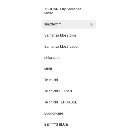
TSUHARU by Samansa
Mos2
sm2rhythm
Samansa Mos2 blue
Samansa Mos2 Lagom
ehka sopo
sō4ū
Te chichi
Te chichi CLASSIC
Te chichi TERRASSE
Lugnoncure
BETTY'S BLUE