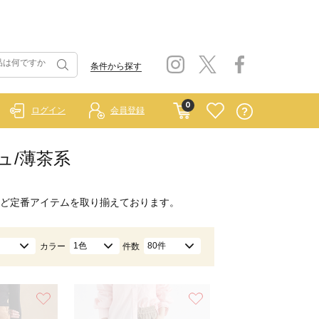
条件から探す
0
ログイン
会員登録
ジュ/薄茶系
ど定番アイテムを取り揃えております。
1色
80件
カラー
件数
お気に入り
お気に入り