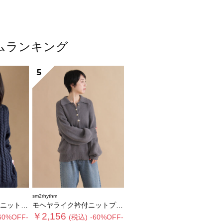
テムランキング
5
sm2rhythm
ルオーバー
モヘヤライク衿付ニットプルオーバー
￥2,156
60%OFF-
(税込)
-60%OFF-