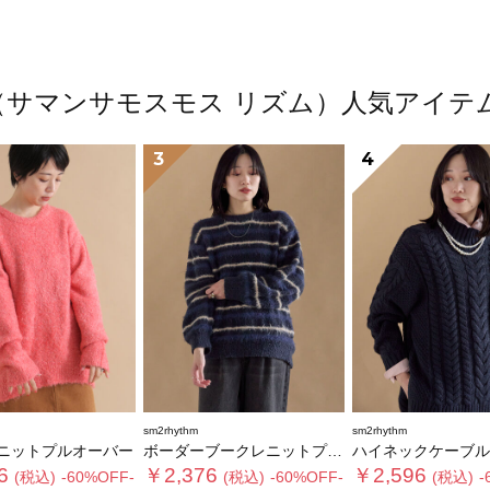
thm（サマンサモスモス リズム）人気アイ
3
4
sm2rhythm
sm2rhythm
ニットプルオーバー
ボーダーブークレニットプルオーバー
ハイネックケーブルニットプ
6
￥2,376
￥2,596
(税込)
-60%OFF-
(税込)
-60%OFF-
(税込)
-