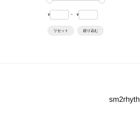
¥
~
¥
リセット
絞り込む
sm2r