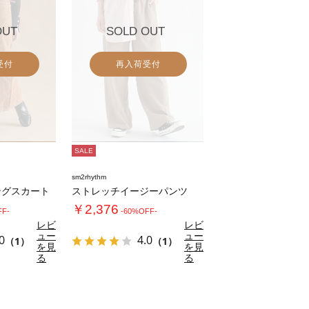
OUT
SOLD OUT
受付
再入荷受付
SALE
sm2rhythm
ングスカート
ストレッチイージーパンツ
￥2,376
FF-
-60%OFF-
レビ
レビ
ュー
ュー
0
4.0
（1）
（1）
を見
を見
る
る