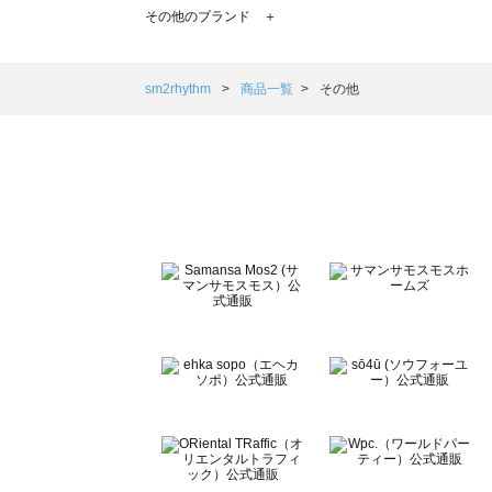
TSUHARU by Samansa Mos2（ツハルバイサマンサモ
その他のブランド ＋
sm2rhythm（サマンサモスモス リズム）の一覧
Samansa Mos2 blue（サマンサモスモス ブルー）の一覧
Samansa Mos2 Lagom（サマンサモスモス ラーゴム）の
sm2rhythm
商品一覧
その他
ehka sopo（エヘカソポ）の一覧
sō4ū（ソウフォーユー）の一覧
Te chichi（テチチ）の一覧
Te chichi CLASSIC（テチチ クラシック）の一覧
Te chichi TERRASSE（テチチ テラス）の一覧
Lugnoncure（ルノンキュール）の一覧
BETTY'S BLUE（べティーズブルー）の一覧
Wpc.（ワールドパーティー）の一覧