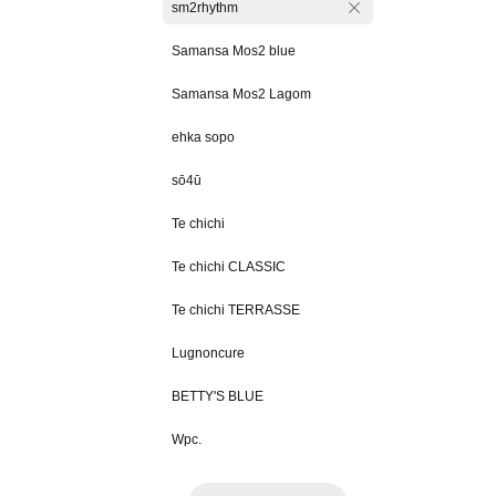
sm2rhythm
Samansa Mos2 blue
Samansa Mos2 Lagom
ehka sopo
sō4ū
Te chichi
Te chichi CLASSIC
Te chichi TERRASSE
Lugnoncure
BETTY'S BLUE
Wpc.