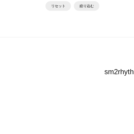
リセット
絞り込む
sm2r