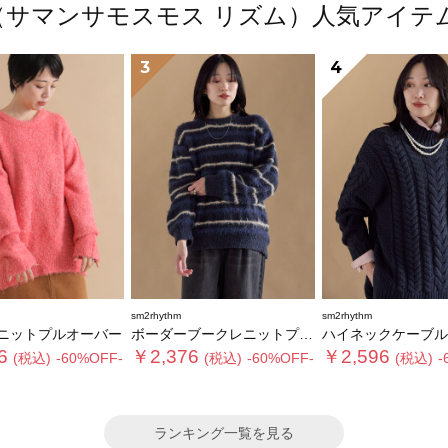
thm（サマンサモスモス リズム）人気アイ
3
4
sm2rhythm
sm2rhythm
ニットプルオーバー
ボーダーブークレニットプルオーバー
ハイネックケーブルニットプ
6
￥2,376
￥2,596
(税込)
-60%OFF-
(税込)
-60%OFF-
(税込)
-
ランキング一覧を見る