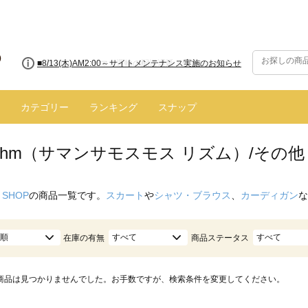
■8/13(木)AM2:00～サイトメンテナンス実施のお知らせ
カテゴリー
ランキング
スナップ
hythm（サマンサモスモス リズム）/その他
 SHOP
の商品一覧です。
スカート
や
シャツ・ブラウス
、
カーディガン
な
順
すべて
すべて
在庫の有無
商品ステータス
商品は見つかりませんでした。お手数ですが、検索条件を変更してください。