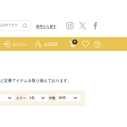
条件から探す
0
ログイン
会員登録
ど定番アイテムを取り揃えております。
1色
80件
カラー
件数