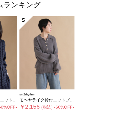
テムランキング
5
sm2rhythm
ルオーバー
モヘヤライク衿付ニットプルオーバー
￥2,156
60%OFF-
(税込)
-60%OFF-