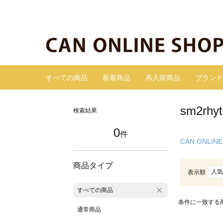
すべての商品
新着商品
再入荷商品
ブランド
sm2r
検索結果
0
件
CAN ONLINE
商品タイプ
人気
表示順
すべての商品
条件に一致する
通常商品