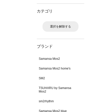
カテゴリ
選択を解除する
ブランド
Samansa Mos2
Samansa Mos2 home's
SM2
TSUHARU by Samansa
Mos2
sm2rhythm
Samansa Mos2 blue