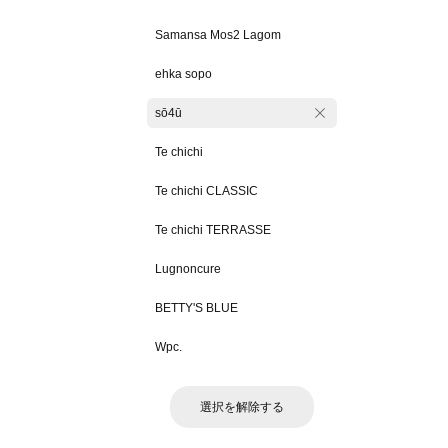
Samansa Mos2 Lagom
ehka sopo
sō4ū
Te chichi
Te chichi CLASSIC
Te chichi TERRASSE
Lugnoncure
BETTY'S BLUE
Wpc.
選択を解除する