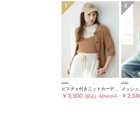
1
2
sō4ū
sō4ū
ビスチェ付きニットカーディガン
メッシュ
￥3,300
￥2,59
(税込)
-60%OFF-