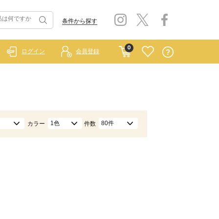
条件から探す
0
ログイン
会員登録
1色
80件
カラー
件数