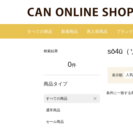
すべての商品
新着商品
再入荷商品
ブランド
sō4ū
検索結果
0
件
人気
表示順
商品タイプ
条件に一致する
すべての商品
通常商品
セール商品