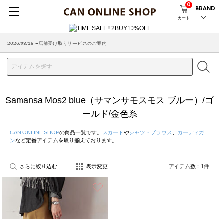
0
BRAND
カート
2026/03/18 ■店舗受け取りサービスのご案内
Samansa Mos2 blue（サマンサモスモス ブルー）/ゴ
ールド/金色系
CAN ONLINE SHOP
の商品一覧です。
スカート
や
シャツ・ブラウス
、
カーディガ
ン
など定番アイテムを取り揃えております。
さらに絞り込む
表示変更
アイテム数：
1
件
お気に入り