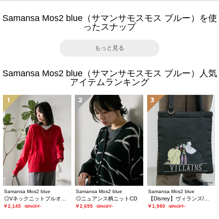
Samansa Mos2 blue（サマンサモスモス ブルー）を使
ったスナップ
もっと見る
Samansa Mos2 blue（サマンサモスモス ブルー）人気
アイテムランキング
1
2
3
Samansa Mos2 blue
Samansa Mos2 blue
Samansa Mos2 blue
◎Vネックニットプルオーバー
◎ニュアンス柄ニットCD
【Disney】ヴィランズ/トートバッグ
￥2,145
￥2,695
￥1,980
-50%OFF-
-50%OFF-
-60%OFF-