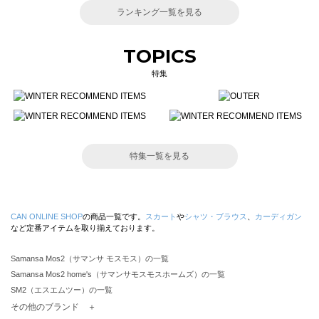
ランキング一覧を見る
TOPICS
特集
特集一覧を見る
CAN ONLINE SHOP
の商品一覧です。
スカート
や
シャツ・ブラウス
、
カーディガン
など定番アイテムを取り揃えております。
Samansa Mos2（サマンサ モスモス）の一覧
Samansa Mos2 home's（サマンサモスモスホームズ）の一覧
SM2（エスエムツー）の一覧
TSUHARU by Samansa Mos2（ツハルバイサマンサモスモス）の一覧
その他のブランド ＋