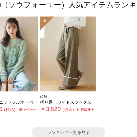
4ū（ソウフォーユー）人気アイテムラン
3
sō4ū
ニットプルオーバー
折り返しワイドスラックス
6
￥3,520
(税込)
-60%OFF-
(税込)
-60%OFF-
ランキング一覧を見る