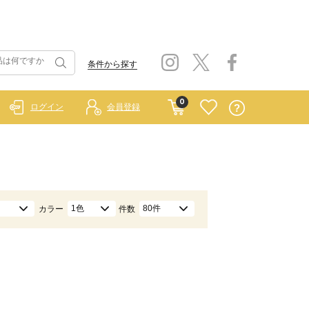
条件から探す
0
ログイン
会員登録
1色
80件
カラー
件数