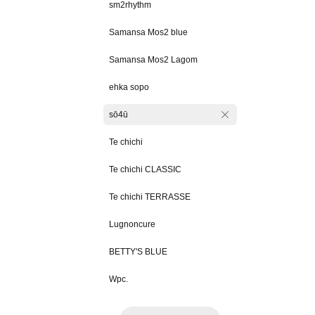
sm2rhythm
Samansa Mos2 blue
Samansa Mos2 Lagom
ehka sopo
sō4ū
Te chichi
Te chichi CLASSIC
Te chichi TERRASSE
Lugnoncure
BETTY'S BLUE
Wpc.