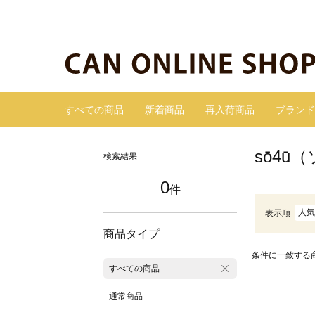
すべての商品
新着商品
再入荷商品
ブランド
sō4ū
検索結果
0
件
人気
表示順
商品タイプ
条件に一致する
すべての商品
通常商品