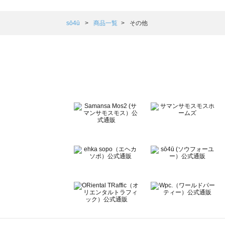
Samansa Mos2 blue（サマンサモスモス ブルー）の一覧
Samansa Mos2 Lagom（サマンサモスモス ラーゴム）の
sō4ū
商品一覧
その他
ehka sopo（エヘカソポ）の一覧
sō4ū（ソウフォーユー）の一覧
Te chichi（テチチ）の一覧
Te chichi CLASSIC（テチチ クラシック）の一覧
Te chichi TERRASSE（テチチ テラス）の一覧
Lugnoncure（ルノンキュール）の一覧
BETTY'S BLUE（べティーズブルー）の一覧
Wpc.（ワールドパーティー）の一覧