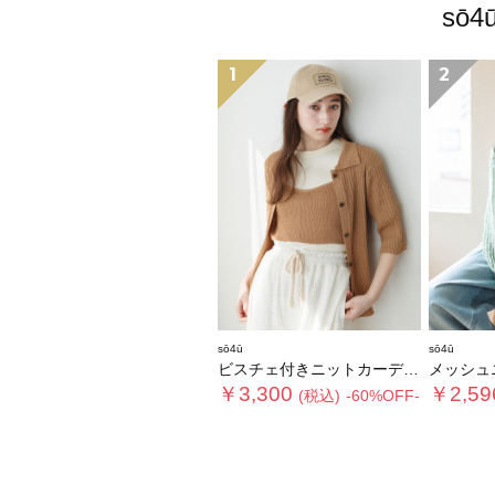
sō
1
2
sō4ū
sō4ū
ビスチェ付きニットカーディガン
メッシュ
￥3,300
￥2,59
(税込)
-60%OFF-