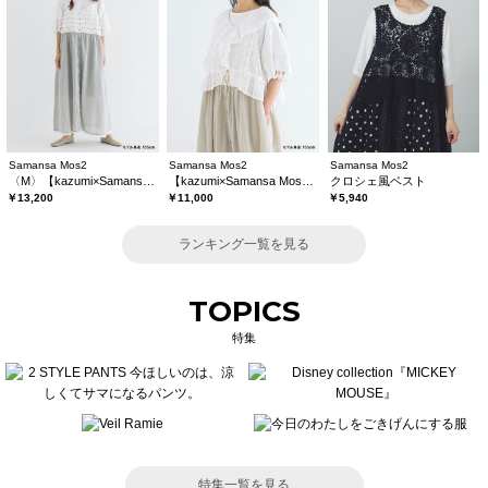
Samansa Mos2
Samansa Mos2
Samansa Mos2
〈M〉【kazumi×Samansa Mos2】キャミワンピース《WEB限定カラーあり》
【kazumi×Samansa Mos2】レースフリルブラウス
クロシェ風ベスト
￥13,200
￥11,000
￥5,940
ランキング一覧を見る
TOPICS
特集
特集一覧を見る