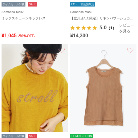
タイムセール対象
SALE
EC・一部店舗限定
Samansa Mos2
Samansa Mos2
ミックスチェーンネックレス
【立川店/EC限定】リネンバブーシュカ付エトワールブラウス
レビュー
5.0
（1）
を見る
¥1,045
¥14,300
-50%OFF-
お気に入り
タイムセール対象
SALE
COMING SOON