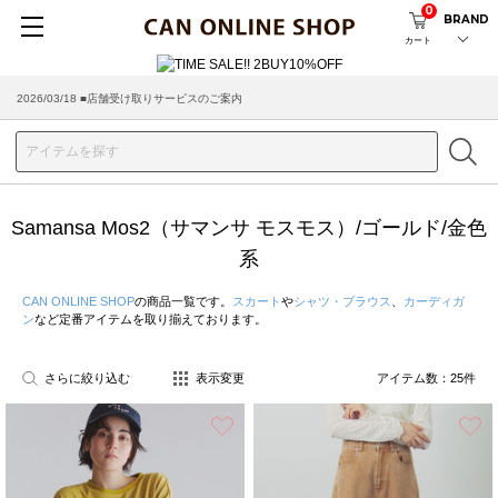
0
BRAND
カート
2026/08/04 ■8/13(木)AM2:00～サイトメンテナンス実施のお知らせ
2026/03/18 ■店舗受け取りサービスのご案内
Samansa Mos2（サマンサ モスモス）/ゴールド/金色
系
CAN ONLINE SHOP
の商品一覧です。
スカート
や
シャツ・ブラウス
、
カーディガ
ン
など定番アイテムを取り揃えております。
さらに絞り込む
表示変更
アイテム数：
25
件
お気に入り