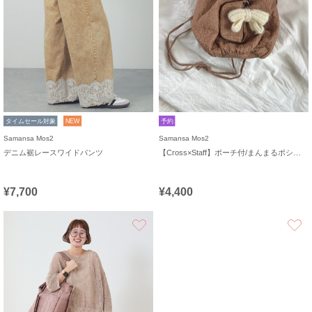
タイムセール対象
NEW
予約
Samansa Mos2
Samansa Mos2
デニム裾レースワイドパンツ
【Cross×Staff】ポーチ付/まんまるポシェット
¥7,700
¥4,400
お気に入り