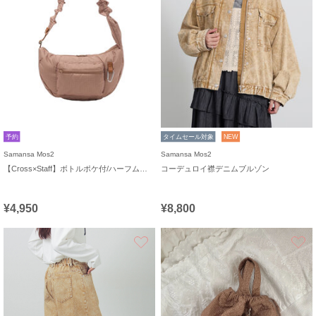
予約
タイムセール対象
NEW
Samansa Mos2
Samansa Mos2
【Cross×Staff】ボトルポケ付/ハーフムーンフリルbag
コーデュロイ襟デニムブルゾン
¥4,950
¥8,800
お気に入り