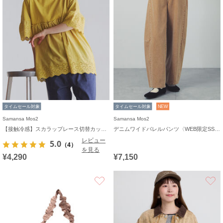
タイムセール対象
タイムセール対象
NEW
Samansa Mos2
Samansa Mos2
【接触冷感】スカラップレース切替カットソー
デニムワイドバレルパンツ〈WEB限定SS・XLサイズ〉
レビュー
5.0
（4）
を見る
¥4,290
¥7,150
お気に入り