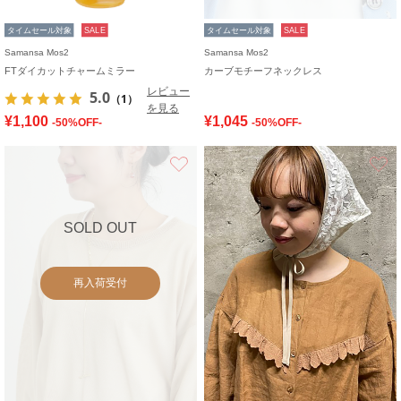
タイムセール対象
SALE
タイムセール対象
SALE
Samansa Mos2
Samansa Mos2
FTダイカットチャームミラー
カーブモチーフネックレス
レビュー
5.0
（1）
を見る
¥1,100
¥1,045
-50%OFF-
-50%OFF-
お気に入り
SOLD OUT
再入荷受付