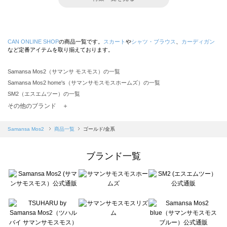
CAN ONLINE SHOP
の商品一覧です。
スカート
や
シャツ・ブラウス
、
カーディガン
など定番アイテムを取り揃えております。
Samansa Mos2（サマンサ モスモス）の一覧
Samansa Mos2 home's（サマンサモスモスホームズ）の一覧
SM2（エスエムツー）の一覧
TSUHARU by Samansa Mos2（ツハルバイサマンサモスモス）の一覧
その他のブランド ＋
sm2rhythm（サマンサモスモス リズム）の一覧
Samansa Mos2 blue（サマンサモスモス ブルー）の一覧
Samansa Mos2
商品一覧
ゴールド/金系
Samansa Mos2 Lagom（サマンサモスモス ラーゴム）の一覧
ehka sopo（エヘカソポ）の一覧
ブランド一覧
sō4ū（ソウフォーユー）の一覧
Te chichi（テチチ）の一覧
Te chichi CLASSIC（テチチ クラシック）の一覧
Te chichi TERRASSE（テチチ テラス）の一覧
Lugnoncure（ルノンキュール）の一覧
BETTY'S BLUE（べティーズブルー）の一覧