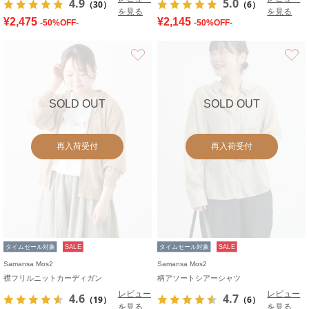
4.9
5.0
（30）
（6）
を見る
を見る
¥2,475
¥2,145
-50%OFF-
-50%OFF-
お気に入り
SOLD OUT
SOLD OUT
再入荷受付
再入荷受付
タイムセール対象
SALE
タイムセール対象
SALE
Samansa Mos2
Samansa Mos2
襟フリルニットカーディガン
柄アソートシアーシャツ
レビュー
レビュー
4.6
4.7
（19）
（6）
を見る
を見る