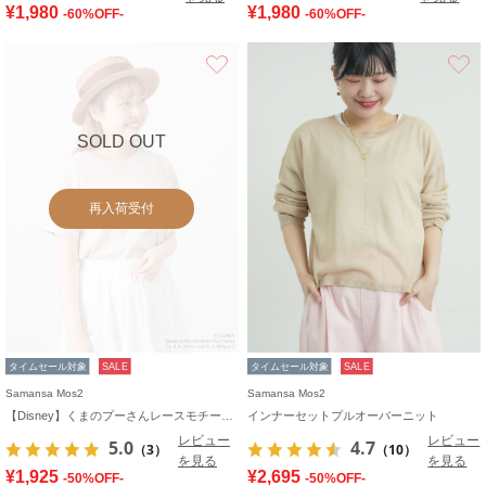
¥1,980
¥1,980
-60%OFF-
-60%OFF-
お気に入り
SOLD OUT
再入荷受付
タイムセール対象
SALE
タイムセール対象
SALE
Samansa Mos2
Samansa Mos2
【Disney】くまのプーさんレースモチーフTシャツ
インナーセットプルオーバーニット
レビュー
レビュー
5.0
4.7
（3）
（10）
を見る
を見る
¥1,925
¥2,695
-50%OFF-
-50%OFF-