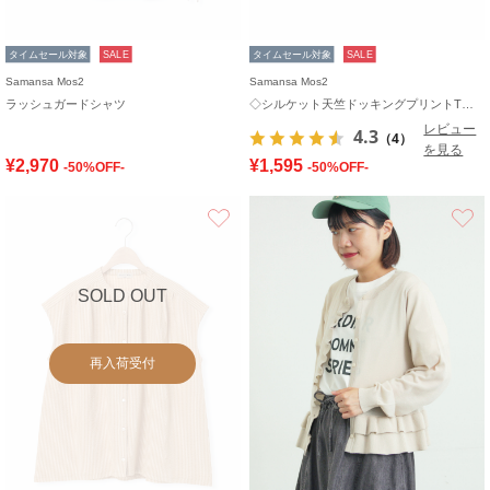
タイムセール対象
SALE
タイムセール対象
SALE
Samansa Mos2
Samansa Mos2
ラッシュガードシャツ
◇シルケット天竺ドッキングプリントTシャツ
レビュー
4.3
（4）
を見る
¥2,970
¥1,595
-50%OFF-
-50%OFF-
お気に入り
SOLD OUT
再入荷受付