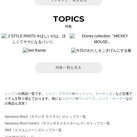
ランキング一覧を見る
TOPICS
特集
特集一覧を見る
トップス
の商品一覧です。
シャツ・ブラウス
や
カットソー
、
カーディガン
など定番ア
イテムを取り揃えております。他にも
スカート
や
ワンピース
、
ニット・セーター
など
の商品も充実！
Samansa Mos2（サマンサ モスモス）のトップス一覧
Samansa Mos2 home's（サマンサモスモスホームズ）のトップス一覧
SM2（エスエムツー）のトップス一覧
TSUHARU by Samansa Mos2（ツハルバイサマンサモスモス）のトップス一覧