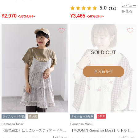
レビュー
5.0
（12）
を見る
¥2,970
¥3,465
-50%OFF-
-50%OFF-
お気に入り
SOLD OUT
再入荷受付
タイムセール対象
再入荷
タイムセール対象
SALE
Samansa Mos2
Samansa Mos2
《新色追加》はしごレースティアードキャミチュニック
【MOOMIN×Samansa Mos2】リトルミイプリントロンT
レビュー
レビュー