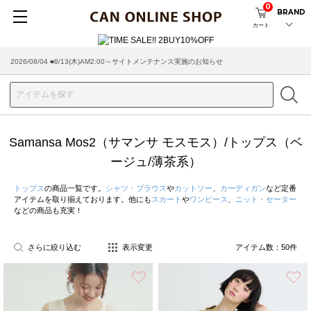
0
BRAND
カート
2026/07/29 ■【お知らせ】ヤマト運輸の配送遅延・停止について
Samansa Mos2（サマンサ モスモス）/トップス（ベ
ージュ/薄茶系）
トップス
の商品一覧です。
シャツ・ブラウス
や
カットソー
、
カーディガン
など定番
アイテムを取り揃えております。他にも
スカート
や
ワンピース
、
ニット・セーター
などの商品も充実！
さらに絞り込む
表示変更
アイテム数：
50
件
お気に入り