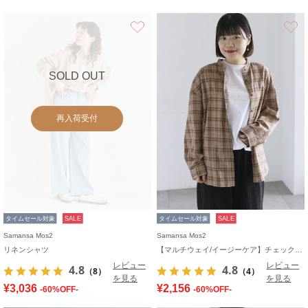
お気に入り
SOLD OUT
再入荷受付
タイムセール対象
SALE
タイムセール対象
SALE
Samansa Mos2
Samansa Mos2
リネンシャツ
【マルチウェイ/イージーケア】チェック柄ビッグシャツ
レビュー
レビュー
4.8
4.8
（8）
（4）
を見る
を見る
¥3,036
¥2,156
-60%OFF-
-60%OFF-