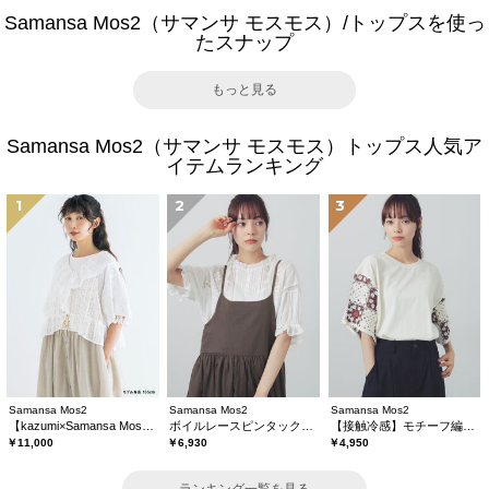
Samansa Mos2（サマンサ モスモス）/トップスを使っ
たスナップ
もっと見る
Samansa Mos2（サマンサ モスモス）トップス人気ア
イテムランキング
1
2
3
Samansa Mos2
Samansa Mos2
Samansa Mos2
【kazumi×Samansa Mos2】レースフリルブラウス
ボイルレースピンタックブラウス
【接触冷感】モチーフ編みコンビカットソー
￥11,000
￥6,930
￥4,950