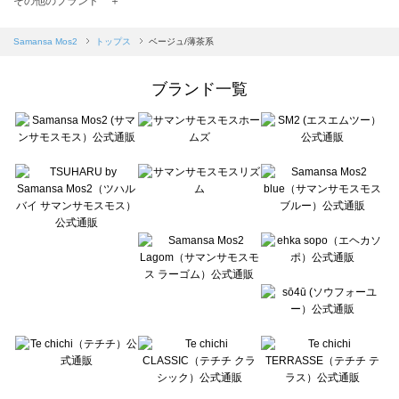
その他のブランド ＋
sm2rhythm（サマンサモスモス リズム）のトップス一覧
Samansa Mos2 blue（サマンサモスモス ブルー）のトップス一覧
Samansa Mos2
トップス
ベージュ/薄茶系
Samansa Mos2 Lagom（サマンサモスモス ラーゴム）のトップス一覧
ehka sopo（エヘカソポ）のトップス一覧
ブランド一覧
sō4ū（ソウフォーユー）のトップス一覧
Te chichi（テチチ）のトップス一覧
Te chichi CLASSIC（テチチ クラシック）のトップス一覧
Te chichi TERRASSE（テチチ テラス）のトップス一覧
Lugnoncure（ルノンキュール）のトップス一覧
BETTY'S BLUE（べティーズブルー）のトップス一覧
Wpc.（ワールドパーティー）のトップス一覧