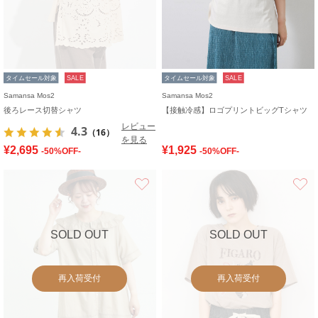
タイムセール対象
SALE
タイムセール対象
SALE
Samansa Mos2
Samansa Mos2
後ろレース切替シャツ
【接触冷感】ロゴプリントビッグTシャツ
レビュー
4.3
（16）
を見る
¥2,695
¥1,925
-50%OFF-
-50%OFF-
お気に入り
SOLD OUT
SOLD OUT
再入荷受付
再入荷受付