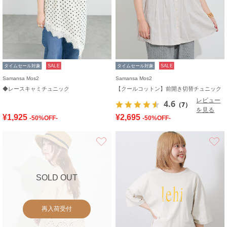
タイムセール対象
SALE
タイムセール対象
SALE
Samansa Mos2
Samansa Mos2
◆レースキャミチュニック
【クールコットン】前開き切替チュニック
レビュー
4.6
（7）
を見る
¥1,925
¥2,695
-50%OFF-
-50%OFF-
お気に入り
SOLD OUT
再入荷受付