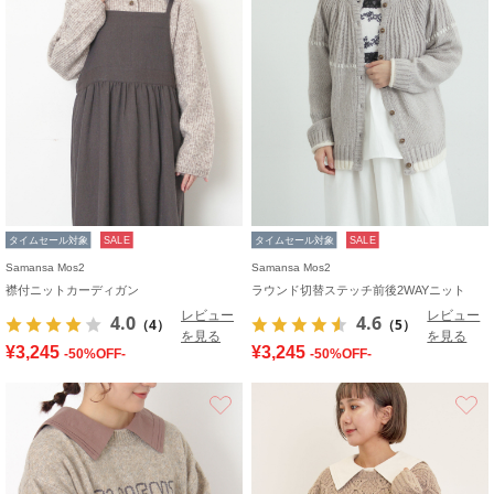
タイムセール対象
SALE
タイムセール対象
SALE
Samansa Mos2
Samansa Mos2
襟付ニットカーディガン
ラウンド切替ステッチ前後2WAYニット
レビュー
レビュー
4.0
4.6
（4）
（5）
を見る
を見る
¥3,245
¥3,245
-50%OFF-
-50%OFF-
お気に入り