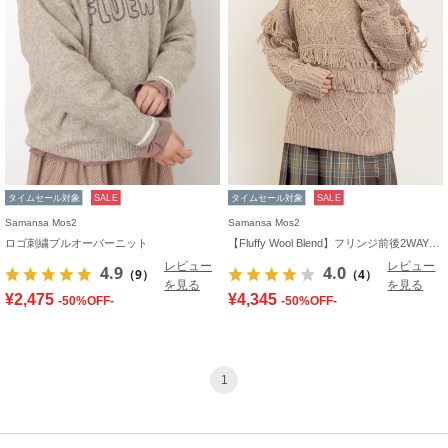
タイムセール対象
SALE
タイムセール対象
SALE
Samansa Mos2
Samansa Mos2
ロゴ刺繍プルオーバーニット
【Fluffy Wool Blend】フリンジ前後2WAYニット
レビュー
レビュー
4.9
4.0
（9）
（4）
を見る
を見る
¥2,475
¥4,345
-50%OFF-
-50%OFF-
1