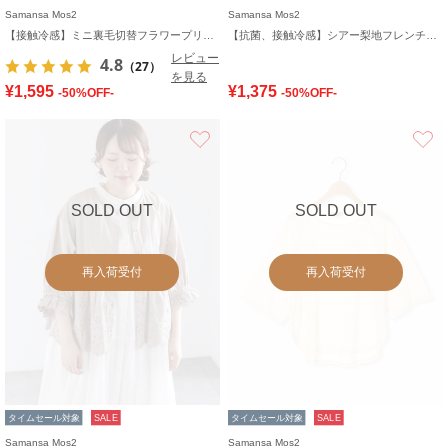
Samansa Mos2
Samansa Mos2
【接触冷感】ミニ裏毛切替フラワープリントTシャツ
【抗菌、接触冷感】シアー梨地フレンチスリーブTシャツ
レビュー
4.8
（27）
を見る
¥1,595
¥1,375
-50%OFF-
-50%OFF-
お気に入り
SOLD OUT
SOLD OUT
再入荷受付
再入荷受付
タイムセール対象
SALE
タイムセール対象
SALE
Samansa Mos2
Samansa Mos2