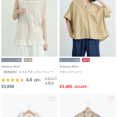
タイムセール対象
再入荷
タイムセール対象
SALE
Samansa Mos2
Samansa Mos2
《新色追加》スクエアネックレースノースリーブ【接触冷感】
スキッパーシャツ
レビュー
4.6
（31）
を見る
¥3,850
¥3,465
-30%OFF-
お気に入り