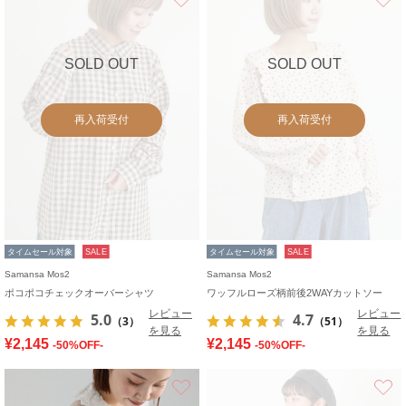
SOLD OUT
SOLD OUT
再入荷受付
再入荷受付
タイムセール対象
SALE
タイムセール対象
SALE
Samansa Mos2
Samansa Mos2
ポコポコチェックオーバーシャツ
ワッフルローズ柄前後2WAYカットソー
レビュー
レビュー
5.0
4.7
（3）
（51）
を見る
を見る
¥2,145
¥2,145
-50%OFF-
-50%OFF-
お気に入り