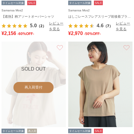
タイムセール対象
SALE
タイムセール対象
SALE
Samansa Mos2
Samansa Mos2
【遮熱】柄アソートオーバーシャツ
はしごレースフレアスリーブ前後着ブラウス
レビュー
レビュー
5.0
4.6
（2）
（7）
を見る
を見る
¥2,156
¥2,970
-60%OFF-
-50%OFF-
お気に入り
SOLD OUT
再入荷受付
タイムセール対象
再入荷
タイムセール対象
SALE