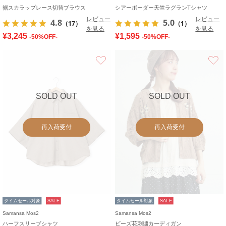
裾スカラップレース切替ブラウス
シアーボーダー天竺ラグランTシャツ
レビュー
レビュー
4.8
5.0
（17）
（1）
を見る
を見る
¥3,245
¥1,595
-50%OFF-
-50%OFF-
お気に入り
SOLD OUT
SOLD OUT
再入荷受付
再入荷受付
タイムセール対象
SALE
タイムセール対象
SALE
Samansa Mos2
Samansa Mos2
ハーフスリーブシャツ
ビーズ花刺繍カーディガン