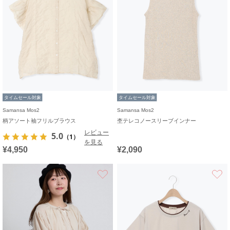
タイムセール対象
タイムセール対象
Samansa Mos2
Samansa Mos2
柄アソート袖フリルブラウス
杢テレコノースリーブインナー
レビュー
5.0
（1）
を見る
¥4,950
¥2,090
お気に入り