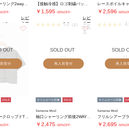
アソートシャーリング2wayキャミビスチェ
【接触冷感】ロゴ刺繍バックプリントTシャツ
￥1,595
￥2,596
0%OFF-
-50%OFF-
-60%O
レビ
レビ
ュー
ュー
4.5
5.0
4.
（4）
（2）
を見
を見
お気に入り
お気に入り
る
る
D OUT
SOLD OUT
SOLD 
荷受付
再入荷受付
再入荷
SALE
タイムセール対象
SALE
タイムセール対象
S
Samansa Mos2
Samansa Mos2
マルチボーダークロップドTシャツ
袖口シャーリング前後2WAYブラウス
フリルシアーブ
￥2,475
￥2,695
0%OFF-
-50%OFF-
-50%O