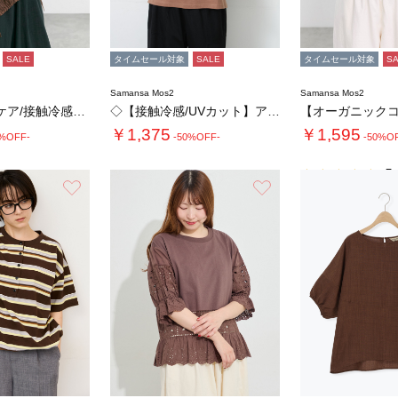
SALE
タイムセール対象
SALE
タイムセール対象
S
Samansa Mos2
Samansa Mos2
◇【イージーケア/接触冷感】裾ドロストシャツ…
◇【接触冷感/UVカット】アソート刺繍Tシャ…
￥1,375
￥1,595
0%OFF-
-50%OFF-
-50%O
5.
お気に入り
お気に入り