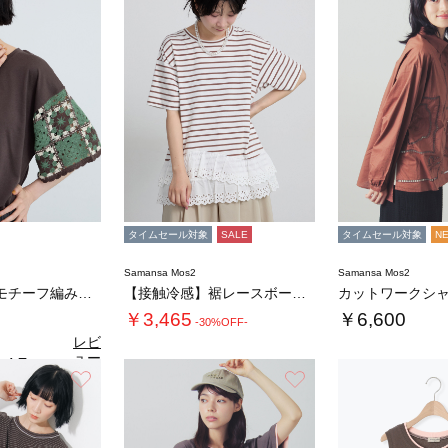
タイムセール対象
SALE
タイムセール対象
N
Samansa Mos2
Samansa Mos2
【接触冷感】モチーフ編みコンビカットソー
【接触冷感】裾レースボーダーTシャツ
カットワークシ
￥3,465
￥6,600
-30%OFF-
レビ
ュー
4.7
（3）
を見
お気に入り
お気に入り
る