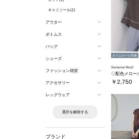
キャミソール(1)
アウター
ボトムス
バッグ
タイムセール対象
シューズ
Samansa Mos2
ファッション雑貨
◇配色メロー
￥2,750
アクセサリー
レッグウェア
選択を解除する
ブランド