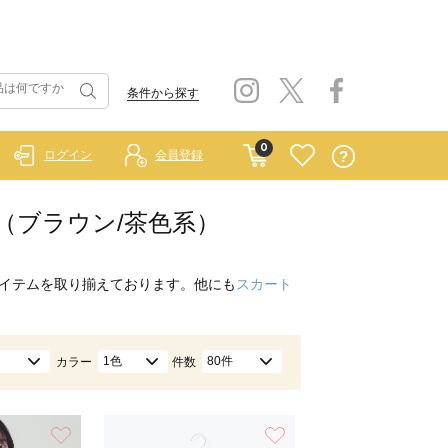
条件から探す
0
ログイン
会員登録
プス（ブラウン/茶色系）
イテムを取り揃えております。他にも
スカート
1色
80件
カラー
件数
お気に入り
お気に入り