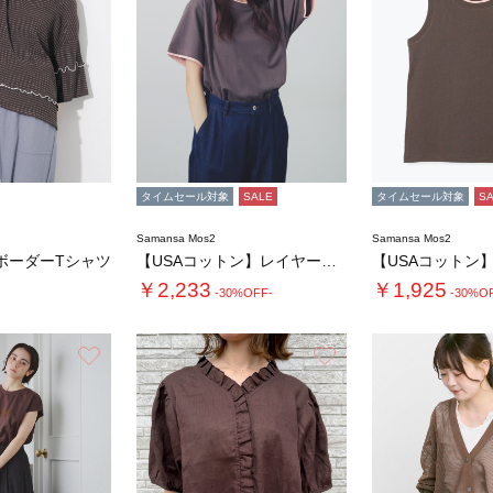
タイムセール対象
SALE
タイムセール対象
S
Samansa Mos2
Samansa Mos2
ボーダーTシャツ
【USAコットン】レイヤード風Tシャツ
￥2,233
￥1,925
-30%OFF-
-30%O
お気に入り
お気に入り