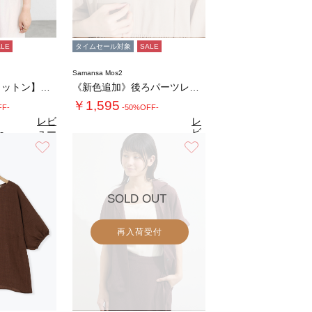
ALE
タイムセール対象
SALE
Samansa Mos2
【オーガニックコットン】ドット柄Tシャツ
《新色追加》後ろパーツレースインナー【接触冷…
￥1,595
FF-
-50%OFF-
レビ
レ
ュー
ビ
0
（4）
を見
ュ
お気に入り
お気に入り
4.7
る
（22）
ー
を
見
る
SOLD OUT
再入荷受付