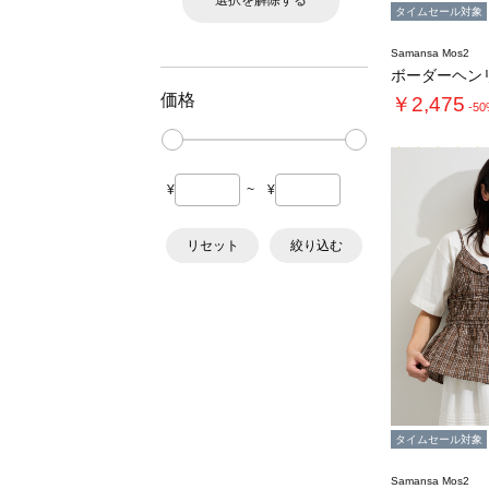
選択を解除する
タイムセール対象
Samansa Mos2
価格
￥2,475
-5
¥
~
¥
リセット
絞り込む
タイムセール対象
Samansa Mos2