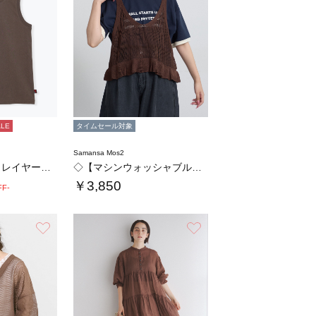
ALE
タイムセール対象
Samansa Mos2
【USAコットン】レイヤード風ノースリ
◇【マシンウォッシャブル】ペプラムニットビス…
￥3,850
FF-
お気に入り
お気に入り