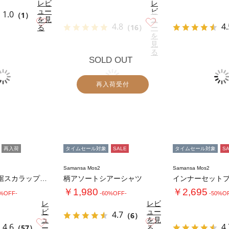
レビ
レ
ュー
ビ
1.0
（1）
を見
ュ
お気に入り
お気に入り
4.8
4.
る
（16）
ー
を
見
る
SOLD OUT
再入荷受付
再入荷
タイムセール対象
SALE
タイムセール対象
S
Samansa Mos2
Samansa Mos2
《新色追加》裾スカラップレースノースリーブイ…
柄アソートシアーシャツ
￥1,980
￥2,695
0%OFF-
-60%OFF-
-50%O
レ
レビ
ビ
ュー
4.7
（6）
ュ
を見
お気に入り
お気に入り
4.6
4.
（57）
ー
る