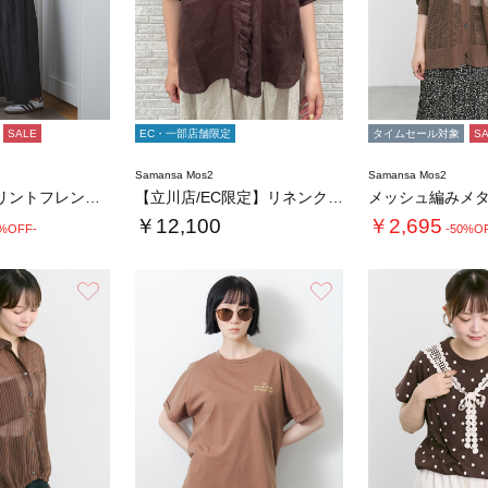
SALE
EC・一部店舗限定
タイムセール対象
S
Samansa Mos2
Samansa Mos2
フロッキープリントフレンチスリーブTシャツ
【立川店/EC限定】リネンクラシックフリルブ…
￥12,100
￥2,695
0%OFF-
-50%O
お気に入り
お気に入り