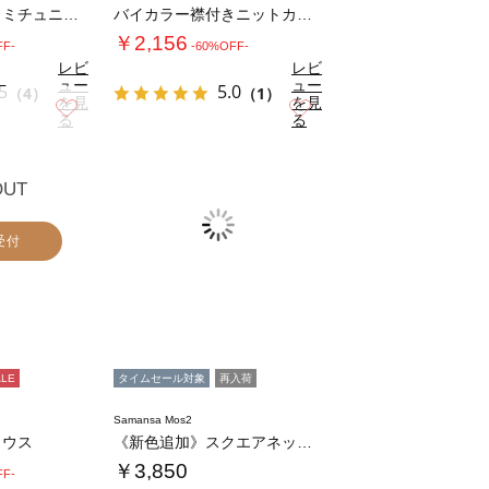
レースボイルキャミチュニック
バイカラー襟付きニットカーディガン
￥2,156
FF-
-60%OFF-
レビ
レビ
ュー
ュー
5
5.0
（4）
（1）
を見
を見
お気に入り
お気に入り
る
る
OUT
受付
ALE
タイムセール対象
再入荷
Samansa Mos2
ラウス
《新色追加》スクエアネックレースノースリーブ…
￥3,850
FF-