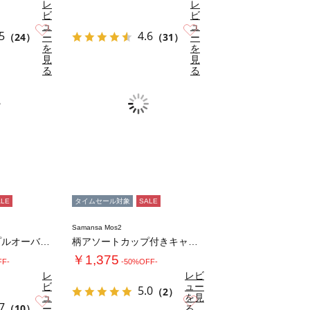
レ
レ
ビ
ビ
ュ
ュ
お気に入り
お気に入り
5
4.6
（24）
ー
（31）
ー
を
を
見
見
る
る
ALE
タイムセール対象
SALE
Samansa Mos2
インナーセットプルオーバーニット
柄アソートカップ付きキャミソール
￥1,375
FF-
-50%OFF-
レ
レビ
ビ
ュー
5.0
（2）
ュ
を見
お気に入り
お気に入り
7
（10）
ー
る