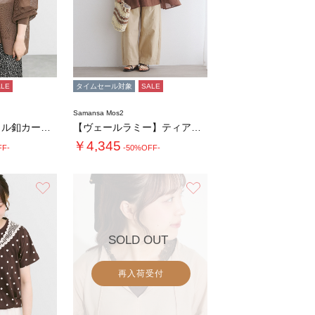
ALE
タイムセール対象
SALE
Samansa Mos2
メッシュ編みメタル釦カーディガン
【ヴェールラミー】ティアードチュニック
￥4,345
FF-
-50%OFF-
お気に入り
お気に入り
SOLD OUT
再入荷受付