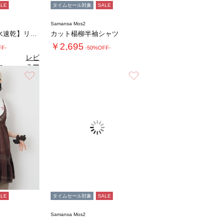
ALE
タイムセール対象
SALE
Samansa Mos2
◇【接触冷感/吸水速乾】リネンタッチバルーン…
カット楊柳半袖シャツ
￥2,695
FF-
-50%OFF-
レビ
ュー
0
（1）
を見
お気に入り
お気に入り
る
ALE
タイムセール対象
SALE
Samansa Mos2