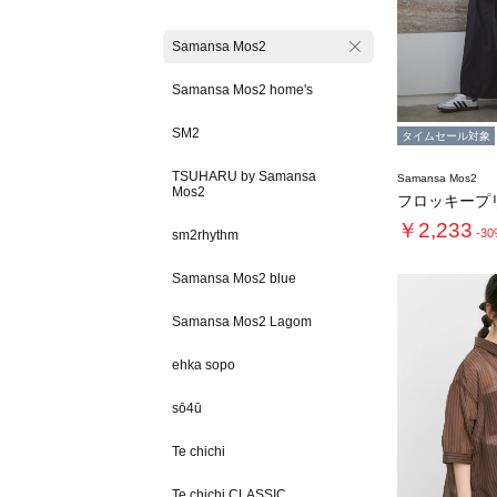
Samansa Mos2
Samansa Mos2 home's
SM2
タイムセール対象
TSUHARU by Samansa
Samansa Mos2
Mos2
￥2,233
-3
sm2rhythm
Samansa Mos2 blue
Samansa Mos2 Lagom
ehka sopo
sō4ū
Te chichi
Te chichi CLASSIC