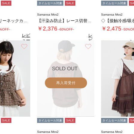
SALE
タイムセール対象
SALE
タイムセール対象
S
Samansa Mos2
Samansa Mos2
ボーダーヘンリーネックカットソー
【汗染み防止】レース切替トップス
￥2,376
￥2,475
0%OFF-
-60%OFF-
-50%O
レビ
レ
ュー
ビ
4.8
2.
（5）
を見
ュ
お気に入り
お気に入り
4.7
る
（11）
ー
を
見
る
SOLD OUT
再入荷受付
SALE
タイムセール対象
SALE
タイムセール対象
S
Samansa Mos2
Samansa Mos2