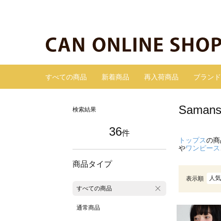
すべての商品
新着商品
再入荷商品
ブランド
Sama
検索結果
36
件
トップス
の商
や
ワンピース
商品タイプ
人気
表示順
すべての商品
通常商品