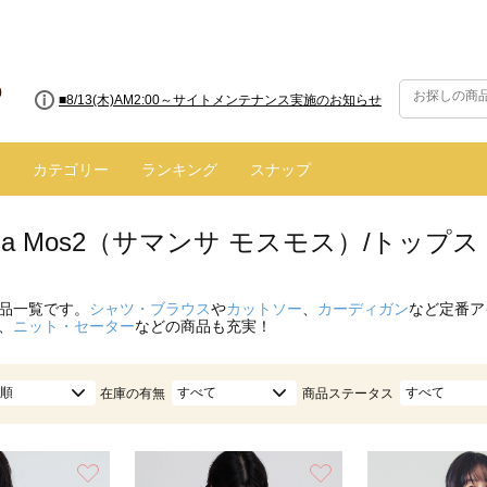
■【お知らせ】ヤマト運輸の配送遅延・停止について
カテゴリー
ランキング
スナップ
nsa Mos2（サマンサ モスモス）/トッ
品一覧です。
シャツ・ブラウス
や
カットソー
、
カーディガン
など定番ア
、
ニット・セーター
などの商品も充実！
順
すべて
すべて
在庫の有無
商品ステータス
お気に入り
お気に入り