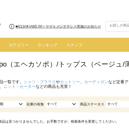
■8/13(木)AM2:00～サイトメンテナンス実施のお知らせ
カテゴリー
ランキング
スナップ
 sopo（エヘカソポ）/トップス（ベージュ
品一覧です。
シャツ・ブラウス
や
カットソー
、
カーディガン
など定番ア
、
ニット・セーター
などの商品も充実！
順
すべて
すべて
在庫の有無
商品ステータス
商品は見つかりませんでした。お手数ですが、検索条件を変更してください。