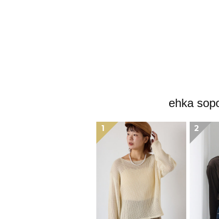
ehka
1
2