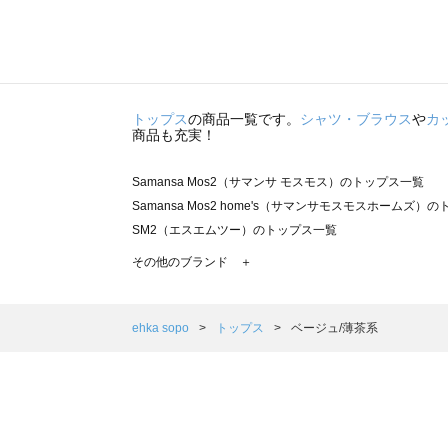
トップス
の商品一覧です。
シャツ・ブラウス
や
カ
商品も充実！
Samansa Mos2（サマンサ モスモス）のトップス一覧
Samansa Mos2 home's（サマンサモスモスホームズ）
SM2（エスエムツー）のトップス一覧
TSUHARU by Samansa Mos2（ツハルバイサマンサ
その他のブランド ＋
sm2rhythm（サマンサモスモス リズム）のトップス一覧
Samansa Mos2 blue（サマンサモスモス ブルー）のト
Samansa Mos2 Lagom（サマンサモスモス ラーゴム）
ehka sopo
トップス
ベージュ/薄茶系
ehka sopo（エヘカソポ）のトップス一覧
sō4ū（ソウフォーユー）のトップス一覧
Te chichi（テチチ）のトップス一覧
Te chichi CLASSIC（テチチ クラシック）のトップス一覧
Te chichi TERRASSE（テチチ テラス）のトップス一覧