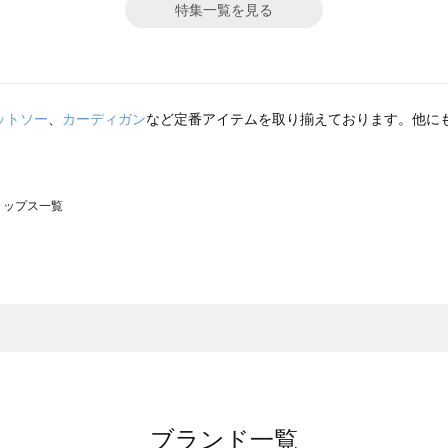
特集一覧を見る
ットソー
、
カーディガン
など定番アイテムを取り揃えております。他に
のトップス一覧
モスモス）のトップス一覧
ップス一覧
のトップス一覧
ブランド一覧