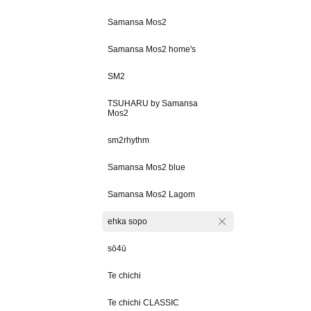
Samansa Mos2
Samansa Mos2 home's
SM2
TSUHARU by Samansa
Mos2
sm2rhythm
Samansa Mos2 blue
Samansa Mos2 Lagom
ehka sopo
sō4ū
Te chichi
Te chichi CLASSIC