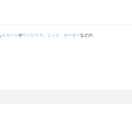
も
スカート
や
ワンピース
、
ニット・セーター
などの