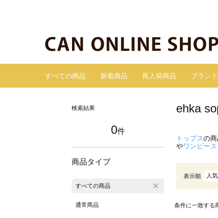
すべての商品
新着商品
再入荷商品
ブランド
ehka
検索結果
0
件
トップス
の商
や
ワンピース
商品タイプ
人気
表示順
すべての商品
通常商品
条件に一致する