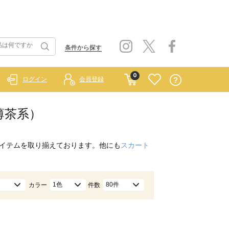
条件から探す
0
ログイン
会員登録
/薄茶系）
イテムを取り揃えております。他にも
スカート
1色
80件
カラー
件数