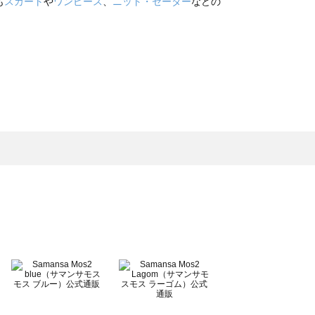
も
スカート
や
ワンピース
、
ニット・セーター
などの