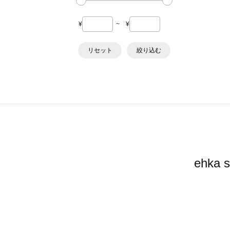
¥
~
¥
リセット
絞り込む
ehk