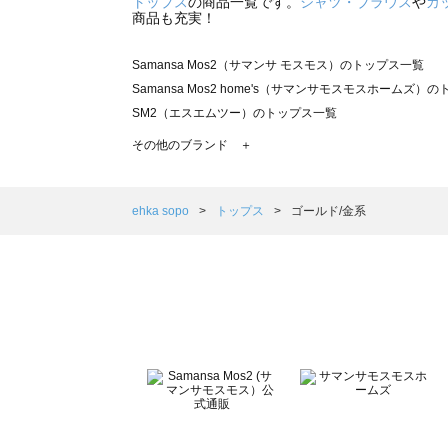
トップス
の商品一覧です。
シャツ・ブラウス
や
カ
商品も充実！
Samansa Mos2（サマンサ モスモス）のトップス一覧
Samansa Mos2 home's（サマンサモスモスホームズ）
SM2（エスエムツー）のトップス一覧
TSUHARU by Samansa Mos2（ツハルバイサマンサ
その他のブランド ＋
sm2rhythm（サマンサモスモス リズム）のトップス一覧
Samansa Mos2 blue（サマンサモスモス ブルー）のト
Samansa Mos2 Lagom（サマンサモスモス ラーゴム）
ehka sopo
トップス
ゴールド/金系
ehka sopo（エヘカソポ）のトップス一覧
sō4ū（ソウフォーユー）のトップス一覧
Te chichi（テチチ）のトップス一覧
Te chichi CLASSIC（テチチ クラシック）のトップス一覧
Te chichi TERRASSE（テチチ テラス）のトップス一覧
Lugnoncure（ルノンキュール）のトップス一覧
BETTY'S BLUE（べティーズブルー）のトップス一覧
Wpc.（ワールドパーティー）のトップス一覧