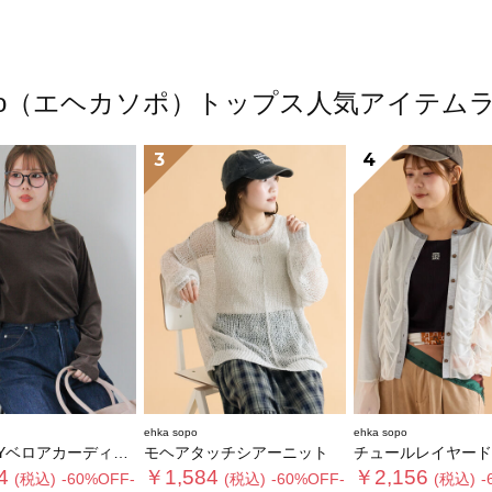
 sopo（エヘカソポ）トップス人気アイテム
3
4
ehka sopo
ehka sopo
Yベロアカーディガン
モヘアタッチシアーニット
チュールレイヤードカー
4
￥1,584
￥2,156
(税込)
-60%OFF-
(税込)
-60%OFF-
(税込)
-