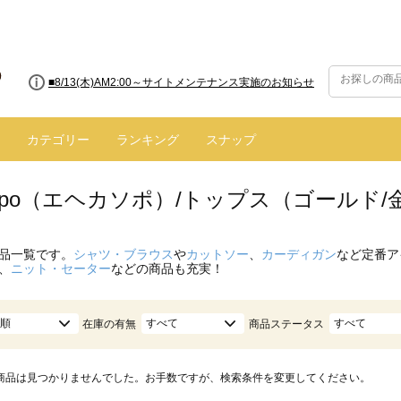
■8/13(木)AM2:00～サイトメンテナンス実施のお知らせ
カテゴリー
ランキング
スナップ
 sopo（エヘカソポ）/トップス（ゴールド
品一覧です。
シャツ・ブラウス
や
カットソー
、
カーディガン
など定番ア
、
ニット・セーター
などの商品も充実！
順
すべて
すべて
在庫の有無
商品ステータス
商品は見つかりませんでした。お手数ですが、検索条件を変更してください。