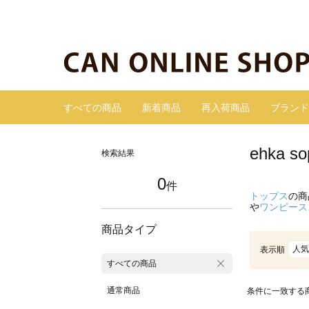
すべての商品
新着商品
再入荷商品
ブランド
ehka
検索結果
0
件
トップス
の商
や
ワンピース
商品タイプ
人気
表示順
すべての商品
通常商品
条件に一致する