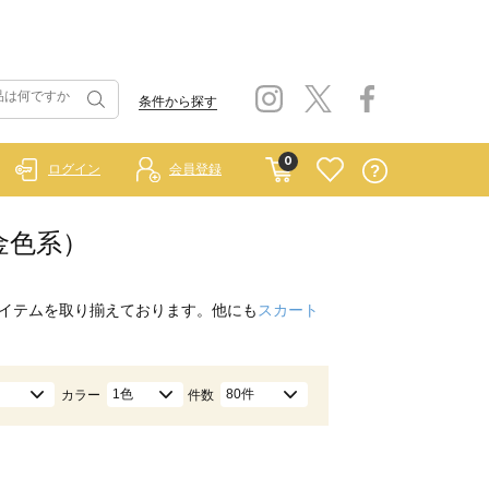
条件から探す
0
ログイン
会員登録
/金色系）
イテムを取り揃えております。他にも
スカート
1色
80件
カラー
件数