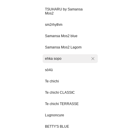
TSUHARU by Samansa
Mos2
sm2rhythm
Samansa Mos2 blue
Samansa Mos2 Lagom
ehka sopo
sō4ū
Te chichi
Te chichi CLASSIC
Te chichi TERRASSE
Lugnoncure
BETTY'S BLUE