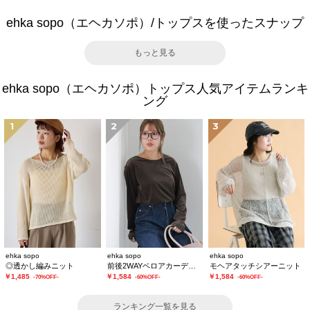
ehka sopo（エヘカソポ）/トップスを使ったスナップ
もっと見る
ehka sopo（エヘカソポ）トップス人気アイテムランキ
ング
1
2
3
ehka sopo
ehka sopo
ehka sopo
◎透かし編みニット
前後2WAYベロアカーディガン
モヘアタッチシアーニット
￥1,485
￥1,584
￥1,584
-70%OFF-
-60%OFF-
-60%OFF-
ランキング一覧を見る