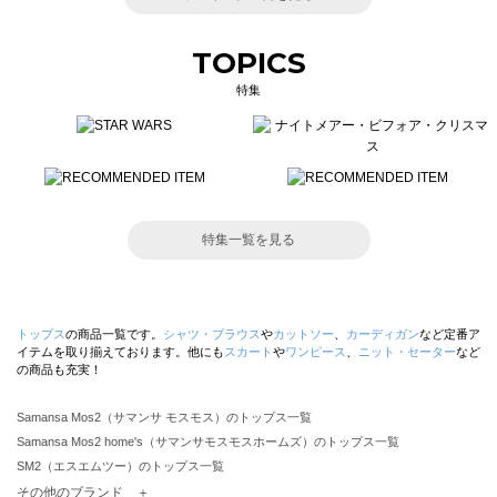
TOPICS
特集
特集一覧を見る
トップス
の商品一覧です。
シャツ・ブラウス
や
カットソー
、
カーディガン
など定番ア
イテムを取り揃えております。他にも
スカート
や
ワンピース
、
ニット・セーター
など
の商品も充実！
Samansa Mos2（サマンサ モスモス）のトップス一覧
Samansa Mos2 home's（サマンサモスモスホームズ）のトップス一覧
SM2（エスエムツー）のトップス一覧
TSUHARU by Samansa Mos2（ツハルバイサマンサモスモス）のトップス一覧
その他のブランド ＋