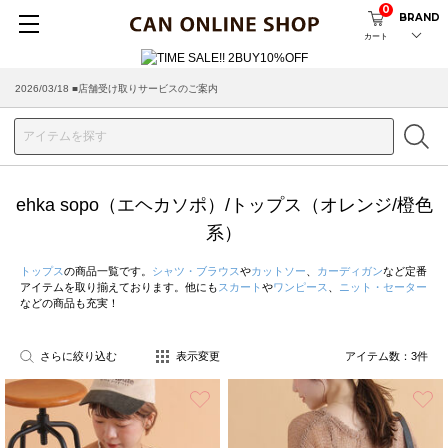
0
BRAND
カート
2026/03/18 ■店舗受け取りサービスのご案内
ehka sopo（エヘカソポ）/トップス（オレンジ/橙色
系）
トップス
の商品一覧です。
シャツ・ブラウス
や
カットソー
、
カーディガン
など定番
アイテムを取り揃えております。他にも
スカート
や
ワンピース
、
ニット・セーター
などの商品も充実！
さらに絞り込む
表示変更
アイテム数：
3
件
お気に入り