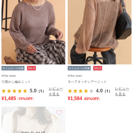
タイムセール対象
SALE
タイムセール対象
SALE
ehka sopo
ehka sopo
◎透かし編みニット
モヘアタッチシアーニット
レビュー
レビュー
5.0
4.0
（1）
（1）
を見る
を見る
¥1,485
¥1,584
-70%OFF-
-60%OFF-
お気に入り