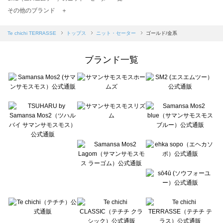
TSUHARU by Samansa Mos2（ツハルバイサマンサモスモス）のニット・セーター一覧
その他のブランド ＋
sm2rhythm（サマンサモスモス リズム）のニット・セーター一覧
Samansa Mos2 blue（サマンサモスモス ブルー）のニット・セーター一覧
Te chichi TERRASSE
トップス
ニット・セーター
ゴールド/金系
Samansa Mos2 Lagom（サマンサモスモス ラーゴム）のニット・セーター一覧
ehka sopo（エヘカソポ）のニット・セーター一覧
ブランド一覧
sō4ū（ソウフォーユー）のニット・セーター一覧
Te chichi（テチチ）のニット・セーター一覧
Te chichi CLASSIC（テチチ クラシック）のニット・セーター一覧
Te chichi TERRASSE（テチチ テラス）のニット・セーター一覧
Lugnoncure（ルノンキュール）のニット・セーター一覧
BETTY'S BLUE（べティーズブルー）のニット・セーター一覧
Wpc.（ワールドパーティー）のニット・セーター一覧