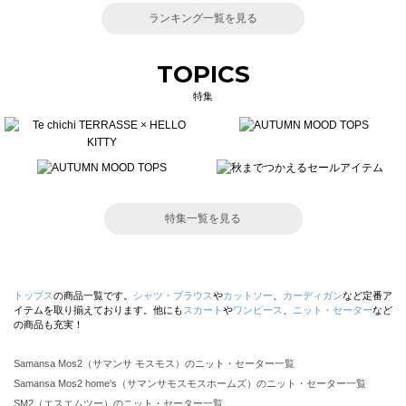
ランキング一覧を見る
TOPICS
特集
特集一覧を見る
トップス
の商品一覧です。
シャツ・ブラウス
や
カットソー
、
カーディガン
など定番ア
イテムを取り揃えております。他にも
スカート
や
ワンピース
、
ニット・セーター
など
の商品も充実！
Samansa Mos2（サマンサ モスモス）のニット・セーター一覧
Samansa Mos2 home's（サマンサモスモスホームズ）のニット・セーター一覧
SM2（エスエムツー）のニット・セーター一覧