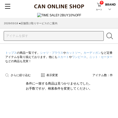
0
BRAND
カート
2026/03/18 ■店舗受け取りサービスのご案内
トップス
の商品一覧です。
シャツ・ブラウス
や
カットソー
、
カーディガン
など定番
アイテムを取り揃えております。他にも
スカート
や
ワンピース
、
ニット・セーター
などの商品も充実！
さらに絞り込む
表示変更
アイテム数：
件
条件に一致する商品は見つかりませんでした。
お手数ですが、検索条件を変更してください。