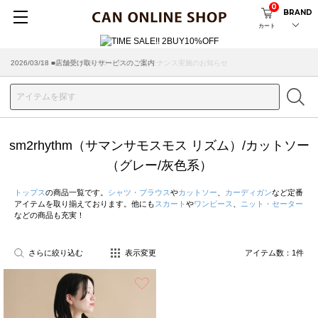
0
BRAND
カート
2026/08/04 ■8/13(木)AM2:00～サイトメンテナンス実施のお知らせ
2026/03/18 ■店舗受け取りサービスのご案内
sm2rhythm（サマンサモスモス リズム）/カットソー
（グレー/灰色系）
トップス
の商品一覧です。
シャツ・ブラウス
や
カットソー
、
カーディガン
など定番
アイテムを取り揃えております。他にも
スカート
や
ワンピース
、
ニット・セーター
などの商品も充実！
さらに絞り込む
表示変更
アイテム数：
1
件
お気に入り