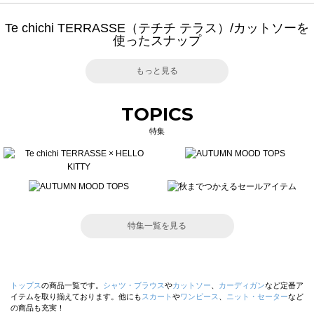
Te chichi TERRASSE（テチチ テラス）/カットソーを
使ったスナップ
もっと見る
TOPICS
特集
特集一覧を見る
トップス
の商品一覧です。
シャツ・ブラウス
や
カットソー
、
カーディガン
など定番ア
イテムを取り揃えております。他にも
スカート
や
ワンピース
、
ニット・セーター
など
の商品も充実！