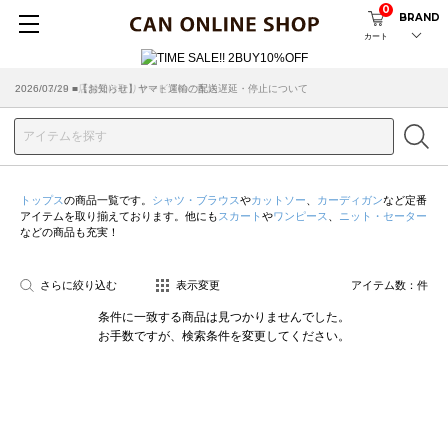
0
BRAND
カート
2026/07/29 ■【お知らせ】ヤマト運輸の配送遅延・停止について
2026/03/18 ■店舗受け取りサービスのご案内
トップス
の商品一覧です。
シャツ・ブラウス
や
カットソー
、
カーディガン
など定番
アイテムを取り揃えております。他にも
スカート
や
ワンピース
、
ニット・セーター
などの商品も充実！
さらに絞り込む
表示変更
アイテム数：
件
条件に一致する商品は見つかりませんでした。
お手数ですが、検索条件を変更してください。