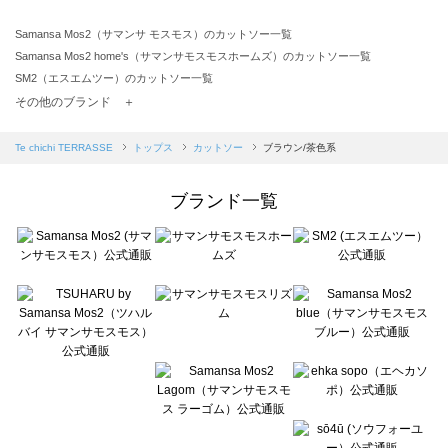
Samansa Mos2（サマンサ モスモス）のカットソー一覧
Samansa Mos2 home's（サマンサモスモスホームズ）のカットソー一覧
SM2（エスエムツー）のカットソー一覧
TSUHARU by Samansa Mos2（ツハルバイサマンサモスモス）のカットソー一覧
その他のブランド ＋
sm2rhythm（サマンサモスモス リズム）のカットソー一覧
Samansa Mos2 blue（サマンサモスモス ブルー）のカットソー一覧
Te chichi TERRASSE
トップス
カットソー
ブラウン/茶色系
Samansa Mos2 Lagom（サマンサモスモス ラーゴム）のカットソー一覧
ehka sopo（エヘカソポ）のカットソー一覧
ブランド一覧
sō4ū（ソウフォーユー）のカットソー一覧
Te chichi（テチチ）のカットソー一覧
Te chichi CLASSIC（テチチ クラシック）のカットソー一覧
Te chichi TERRASSE（テチチ テラス）のカットソー一覧
Lugnoncure（ルノンキュール）のカットソー一覧
BETTY'S BLUE（べティーズブルー）のカットソー一覧
Wpc.（ワールドパーティー）のカットソー一覧