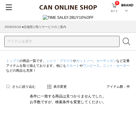
0
BRAND
カート
2026/03/18 ■店舗受け取りサービスのご案内
トップス
の商品一覧です。
シャツ・ブラウス
や
カットソー
、
カーディガン
など定番
アイテムを取り揃えております。他にも
スカート
や
ワンピース
、
ニット・セーター
などの商品も充実！
さらに絞り込む
表示変更
アイテム数：
件
条件に一致する商品は見つかりませんでした。
お手数ですが、検索条件を変更してください。