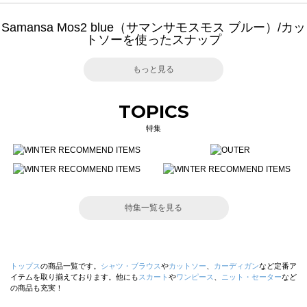
Samansa Mos2 blue（サマンサモスモス ブルー）/カッ
トソーを使ったスナップ
もっと見る
TOPICS
特集
特集一覧を見る
トップス
の商品一覧です。
シャツ・ブラウス
や
カットソー
、
カーディガン
など定番ア
イテムを取り揃えております。他にも
スカート
や
ワンピース
、
ニット・セーター
など
の商品も充実！