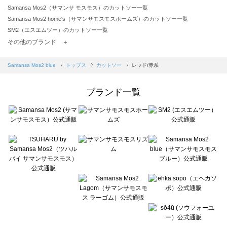
Samansa Mos2（サマンサ モスモス）のカットソー一覧
Samansa Mos2 home's（サマンサモスモスホームズ）のカットソー一覧
SM2（エスエムツー）のカットソー一覧
TSUHARU by Samansa Mos2（ツハルバイサマンサモスモス）のカットソー一覧
その他のブランド ＋
sm2rhythm（サマンサモスモス リズム）のカットソー一覧
Samansa Mos2 blue（サマンサモスモス ブルー）のカットソー一覧
Samansa Mos2 blue
トップス
カットソー
レッド/赤系
Samansa Mos2 Lagom（サマンサモスモス ラーゴム）のカットソー一覧
ehka sopo（エヘカソポ）のカットソー一覧
ブランド一覧
sō4ū（ソウフォーユー）のカットソー一覧
Te chichi（テチチ）のカットソー一覧
Te chichi CLASSIC（テチチ クラシック）のカットソー一覧
Te chichi TERRASSE（テチチ テラス）のカットソー一覧
Lugnoncure（ルノンキュール）のカットソー一覧
BETTY'S BLUE（べティーズブルー）のカットソー一覧
Wpc.（ワールドパーティー）のカットソー一覧