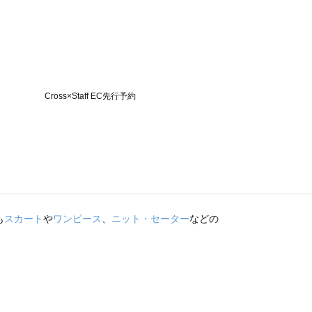
も
スカート
や
ワンピース
、
ニット・セーター
などの