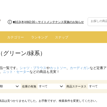
■8/13(木)AM2:00～サイトメンテナンス実施のお知らせ
■【お知らせ】ヤマト運輸の配送遅延・停止について
カテゴリー
ランキング
スナップ
（グリーン/緑系）
品一覧です。
シャツ・ブラウス
や
カットソー
、
カーディガン
など定番ア
、
ニット・セーター
などの商品も充実！
順
すべて
すべて
在庫の有無
商品ステータス
商品は見つかりませんでした。お手数ですが、検索条件を変更してください。