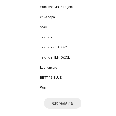
Samansa Mos2 Lagom
ehka sopo
sō4ū
Te chichi
Te chichi CLASSIC
Te chichi TERRASSE
Lugnoncure
BETTY'S BLUE
Wpc.
選択を解除する