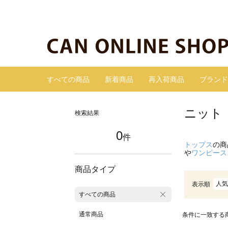
すべての商品
新着商品
再入荷商品
ブランド
ニット
検索結果
0
件
トップス
の商
や
ワンピース
商品タイプ
人気
表示順
すべての商品
通常商品
条件に一致する