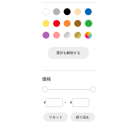
選択を解除する
価格
¥
~
¥
リセット
絞り込む