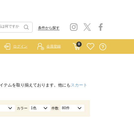
条件から探す
0
ログイン
会員登録
イテムを取り揃えております。他にも
スカート
1色
80件
カラー
件数