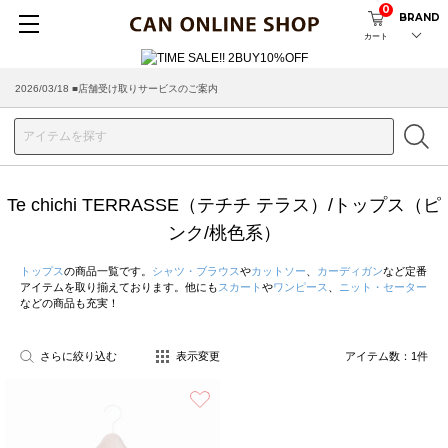
0
BRAND
カート
2026/03/18 ■店舗受け取りサービスのご案内
Te chichi TERRASSE（テチチ テラス）/トップス（ピ
ンク/桃色系）
トップス
の商品一覧です。
シャツ・ブラウス
や
カットソー
、
カーディガン
など定番
アイテムを取り揃えております。他にも
スカート
や
ワンピース
、
ニット・セーター
などの商品も充実！
さらに絞り込む
表示変更
アイテム数：
1
件
お気に入り