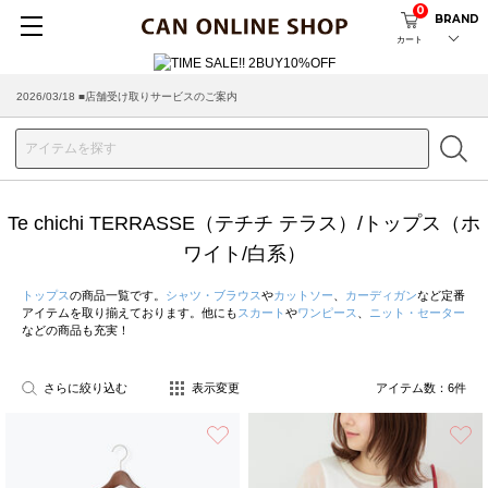
0
BRAND
カート
2026/03/18 ■店舗受け取りサービスのご案内
Te chichi TERRASSE（テチチ テラス）/トップス（ホ
ワイト/白系）
トップス
の商品一覧です。
シャツ・ブラウス
や
カットソー
、
カーディガン
など定番
アイテムを取り揃えております。他にも
スカート
や
ワンピース
、
ニット・セーター
などの商品も充実！
さらに絞り込む
表示変更
アイテム数：
6
件
お気に入り