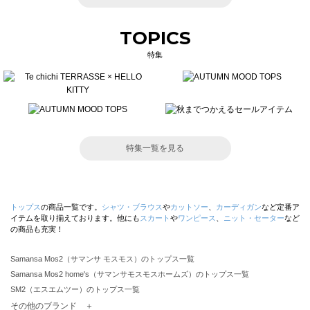
TOPICS
特集
特集一覧を見る
トップス
の商品一覧です。
シャツ・ブラウス
や
カットソー
、
カーディガン
など定番ア
イテムを取り揃えております。他にも
スカート
や
ワンピース
、
ニット・セーター
など
の商品も充実！
Samansa Mos2（サマンサ モスモス）のトップス一覧
Samansa Mos2 home's（サマンサモスモスホームズ）のトップス一覧
SM2（エスエムツー）のトップス一覧
TSUHARU by Samansa Mos2（ツハルバイサマンサモスモス）のトップス一覧
その他のブランド ＋