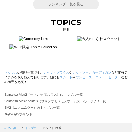
ランキング一覧を見る
TOPICS
特集
トップス
の商品一覧です。
シャツ・ブラウス
や
カットソー
、
カーディガン
など定番ア
イテムを取り揃えております。他にも
スカート
や
ワンピース
、
ニット・セーター
など
の商品も充実！
Samansa Mos2（サマンサ モスモス）のトップス一覧
Samansa Mos2 home's（サマンサモスモスホームズ）のトップス一覧
SM2（エスエムツー）のトップス一覧
TSUHARU by Samansa Mos2（ツハルバイサマンサモスモス）のトップス一覧
その他のブランド ＋
sm2rhythm（サマンサモスモス リズム）のトップス一覧
Samansa Mos2 blue（サマンサモスモス ブルー）のトップス一覧
sm2rhythm
トップス
ホワイト/白系