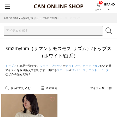
0
BRAND
カート
2026/03/18 ■店舗受け取りサービスのご案内
sm2rhythm（サマンサモスモス リズム）/トップス
（ホワイト/白系）
トップス
の商品一覧です。
シャツ・ブラウス
や
カットソー
、
カーディガン
など定番
アイテムを取り揃えております。他にも
スカート
や
ワンピース
、
ニット・セーター
などの商品も充実！
さらに絞り込む
表示変更
アイテム数：
1
件
お気に入り