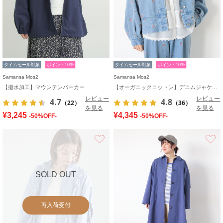
タイムセール対象
ポイント10%
タイムセール対象
ポイント10%
Samansa Mos2
Samansa Mos2
【撥水加工】マウンテンパーカー
【オーガニックコットン】デニムジャケット
レビュー
レビュー
4.7
4.8
（22）
（36）
を見る
を見る
¥3,245
¥4,345
-50%OFF-
-50%OFF-
お気に入り
SOLD OUT
再入荷受付