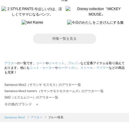
特集一覧を見る
アウター
の一覧です。
コート
や
ジャケット
、
ブルゾン
など定番アイテムを取り揃えて
おります。他にも
ニット・セーター
や
カーディガン
、
ストール・マフラー
などの商品
も充実！
Samansa Mos2（サマンサ モスモス）のアウター一覧
Samansa Mos2 home's（サマンサモスモスホームズ）のアウター一覧
SM2（エスエムツー）のアウター一覧
TSUHARU by Samansa Mos2（ツハルバイサマンサモスモス）のアウター一覧
その他のブランド ＋
sm2rhythm（サマンサモスモス リズム）のアウター一覧
Samansa Mos2 blue（サマンサモスモス ブルー）のアウター一覧
Samansa Mos2
アウター
ブルー/青系
Samansa Mos2 Lagom（サマンサモスモス ラーゴム）のアウター一覧
ehka sopo（エヘカソポ）のアウター一覧