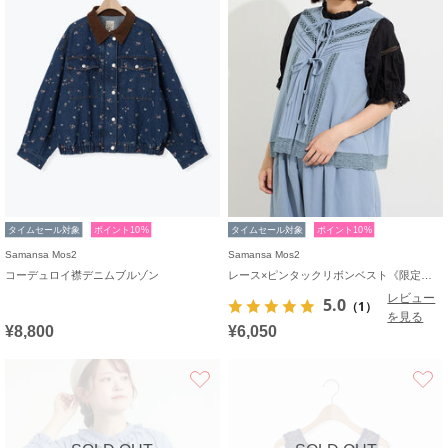
タイムセール対象
ポイント10%
タイムセール対象
ポイント10%
Samansa Mos2
Samansa Mos2
コーデュロイ襟デニムブルゾン
レース×ピンタックリボンベスト《限定カラーあり》
レビュー
5.0
（1）
を見る
¥8,800
¥6,050
お気に入り