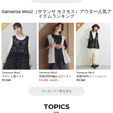
Samansa Mos2（サマンサ モスモス）アウター人気ア
イテムランキング
1
2
3
Samansa Mos2
Samansa Mos2
Samansa Mos2
クロシェ風ベスト
前後2WAY編み上げベスト
前後2WAYメッシュレースベスト
￥5,940
￥4,158
￥5,940
-30%OFF-
ランキング一覧を見る
TOPICS
特集