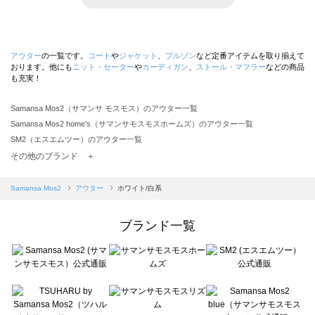
アウター
の一覧です。
コート
や
ジャケット
、
ブルゾン
など定番アイテムを取り揃えて
おります。他にも
ニット・セーター
や
カーディガン
、
ストール・マフラー
などの商品
も充実！
Samansa Mos2（サマンサ モスモス）のアウター一覧
Samansa Mos2 home's（サマンサモスモスホームズ）のアウター一覧
SM2（エスエムツー）のアウター一覧
TSUHARU by Samansa Mos2（ツハルバイサマンサモスモス）のアウター一覧
その他のブランド ＋
sm2rhythm（サマンサモスモス リズム）のアウター一覧
Samansa Mos2 blue（サマンサモスモス ブルー）のアウター一覧
Samansa Mos2
アウター
ホワイト/白系
Samansa Mos2 Lagom（サマンサモスモス ラーゴム）のアウター一覧
ehka sopo（エヘカソポ）のアウター一覧
ブランド一覧
sō4ū（ソウフォーユー）のアウター一覧
Te chichi（テチチ）のアウター一覧
Te chichi CLASSIC（テチチ クラシック）のアウター一覧
Te chichi TERRASSE（テチチ テラス）のアウター一覧
Lugnoncure（ルノンキュール）のアウター一覧
BETTY'S BLUE（べティーズブルー）のアウター一覧