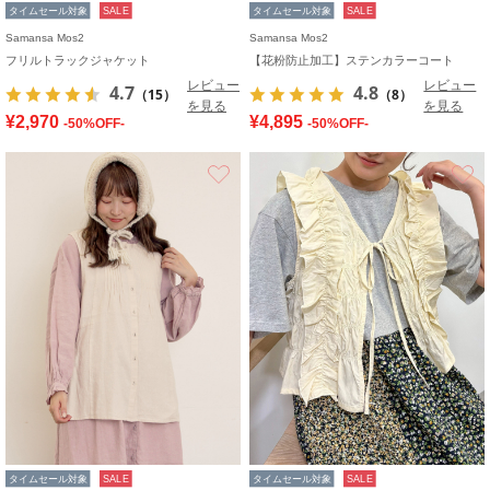
タイムセール対象
SALE
タイムセール対象
SALE
Samansa Mos2
Samansa Mos2
フリルトラックジャケット
【花粉防止加工】ステンカラーコート
レビュー
レビュー
4.7
4.8
（15）
（8）
を見る
を見る
¥2,970
¥4,895
-50%OFF-
-50%OFF-
お気に入り
タイムセール対象
SALE
タイムセール対象
SALE