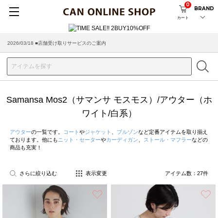
0
BRAND
カート
2026/08/04 ■8/13(木)AM2:00～サイトメンテナンス実施のお知らせ
2026/03/18 ■店舗受け取りサービスのご案内
Samansa Mos2（サマンサ モスモス）/アウター（ホ
ワイト/白系）
アウター
の一覧です。
コート
や
ジャケット
、
ブルゾン
など定番アイテムを取り揃え
ております。他にも
ニット・セーター
や
カーディガン
、
ストール・マフラー
などの
商品も充実！
さらに絞り込む
表示変更
アイテム数：
27
件
お気に入り