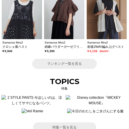
Samansa Mos2
Samansa Mos2
Samansa Mos2
クロシェ風ベスト
綿麻パウダーガーゼフリルベスト
前後2WAY編み上げベスト
￥5,940
￥5,390
￥4,158
-30%OFF-
ランキング一覧を見る
TOPICS
特集
特集一覧を見る