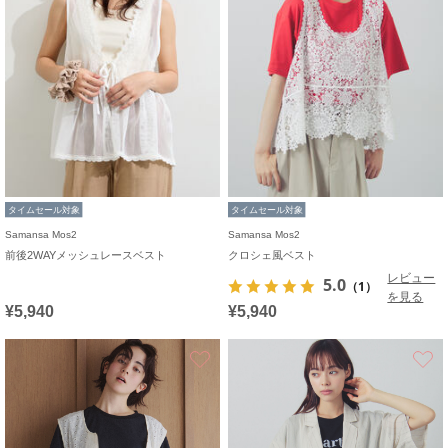
タイムセール対象
タイムセール対象
Samansa Mos2
Samansa Mos2
前後2WAYメッシュレースベスト
クロシェ風ベスト
レビュー
5.0
（1）
を見る
¥5,940
¥5,940
お気に入り