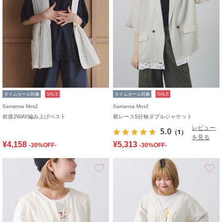
タイムセール対象
SALE
タイムセール対象
SALE
Samansa Mos2
Samansa Mos2
前後2WAY編み上げベスト
裾レース5分袖ダブルジャケット
レビュー
5.0
（1）
を見る
¥4,158
¥5,313
-30%OFF-
-30%OFF-
お気に入り