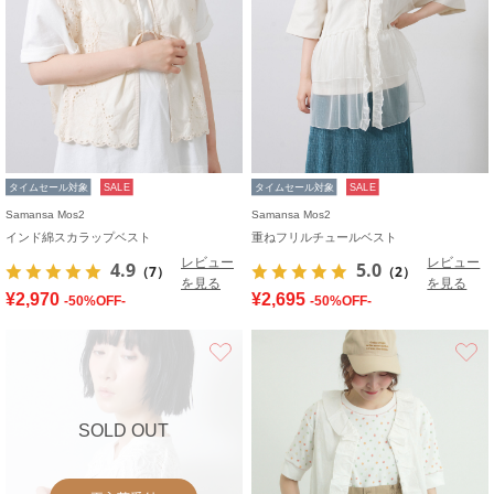
タイムセール対象
SALE
タイムセール対象
SALE
Samansa Mos2
Samansa Mos2
インド綿スカラップベスト
重ねフリルチュールベスト
レビュー
レビュー
4.9
5.0
（7）
（2）
を見る
を見る
¥2,970
¥2,695
-50%OFF-
-50%OFF-
お気に入り
SOLD OUT