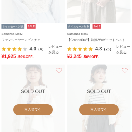
タイムセール対象
SALE
タイムセール対象
SALE
Samansa Mos2
Samansa Mos2
ファンシーヤーンビスチェ
【Cross×Staff】前後2WAYニットベスト
レビュー
レビュー
4.0
4.8
（4）
（25）
を見る
を見る
¥1,925
¥3,245
-50%OFF-
-50%OFF-
お気に入り
SOLD OUT
SOLD OUT
再入荷受付
再入荷受付