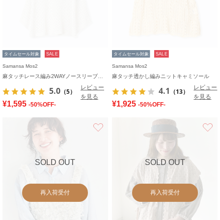
タイムセール対象
SALE
タイムセール対象
SALE
Samansa Mos2
Samansa Mos2
麻タッチレース編み2WAYノースリーブチュニック
麻タッチ透かし編みニットキャミソール
レビュー
レビュー
5.0
4.1
（5）
（13）
を見る
を見る
¥1,595
¥1,925
-50%OFF-
-50%OFF-
お気に入り
SOLD OUT
SOLD OUT
再入荷受付
再入荷受付