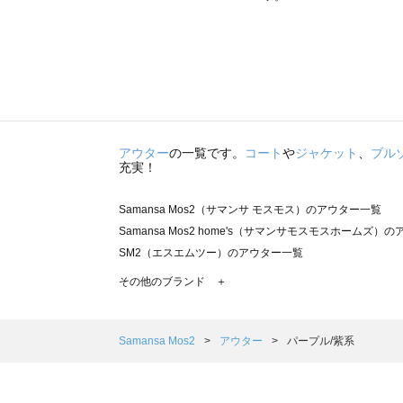
アウター
の一覧です。
コート
や
ジャケット
、
ブル
充実！
Samansa Mos2（サマンサ モスモス）のアウター一覧
Samansa Mos2 home's（サマンサモスモスホームズ）
SM2（エスエムツー）のアウター一覧
TSUHARU by Samansa Mos2（ツハルバイサマンサ
その他のブランド ＋
sm2rhythm（サマンサモスモス リズム）のアウター一覧
Samansa Mos2 blue（サマンサモスモス ブルー）のア
Samansa Mos2 Lagom（サマンサモスモス ラーゴム）
Samansa Mos2
アウター
パープル/紫系
ehka sopo（エヘカソポ）のアウター一覧
sō4ū（ソウフォーユー）のアウター一覧