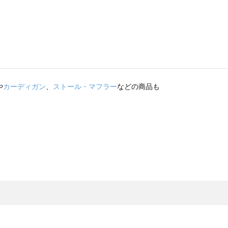
や
カーディガン
、
ストール・マフラー
などの商品も