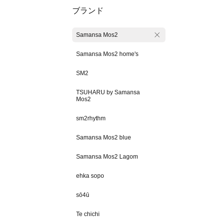
ブランド
Samansa Mos2
Samansa Mos2 home's
SM2
TSUHARU by Samansa
Mos2
sm2rhythm
Samansa Mos2 blue
Samansa Mos2 Lagom
ehka sopo
sō4ū
Te chichi