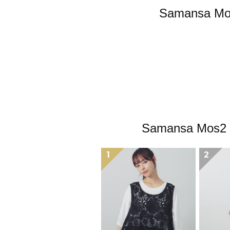
Samans
Samansa 
1
2