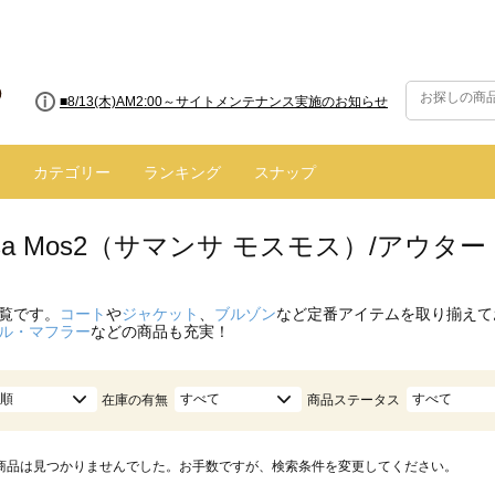
■8/13(木)AM2:00～サイトメンテナンス実施のお知らせ
カテゴリー
ランキング
スナップ
nsa Mos2（サマンサ モスモス）/アウタ
覧です。
コート
や
ジャケット
、
ブルゾン
など定番アイテムを取り揃えて
ル・マフラー
などの商品も充実！
順
すべて
すべて
在庫の有無
商品ステータス
商品は見つかりませんでした。お手数ですが、検索条件を変更してください。