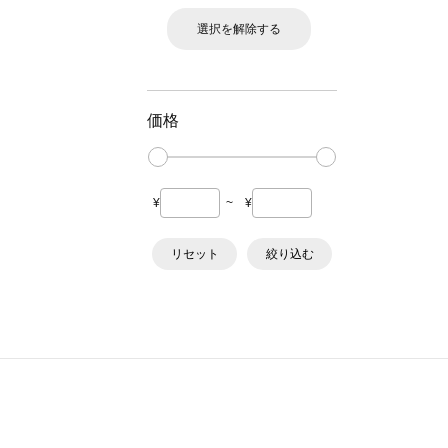
選択を解除する
価格
¥
~
¥
リセット
絞り込む