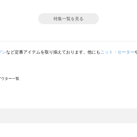
特集一覧を見る
ゾン
など定番アイテムを取り揃えております。他にも
ニット・セーター
のアウター一覧
モスモス）のアウター一覧
ウター一覧
のアウター一覧