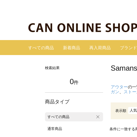
すべての商品
新着商品
再入荷商品
ブランド
Sama
検索結果
0
件
アウター
の一
ガン
、
ストー
商品タイプ
人気
表示順
すべての商品
通常商品
条件に一致する