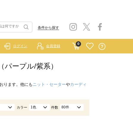
条件から探す
0
ログイン
会員登録
ー（パープル/紫系）
おります。他にも
ニット・セーター
や
カーディ
1色
80件
カラー
件数