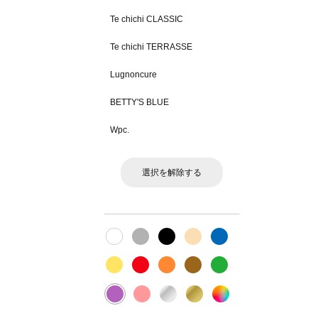
Te chichi CLASSIC
Te chichi TERRASSE
Lugnoncure
BETTY'S BLUE
Wpc.
選択を解除する