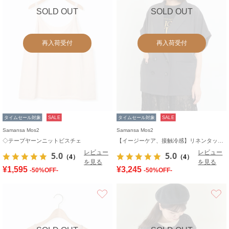
SOLD OUT
SOLD OUT
再入荷受付
再入荷受付
タイムセール対象
SALE
タイムセール対象
SALE
Samansa Mos2
Samansa Mos2
◇テープヤーンニットビスチェ
【イージーケア、接触冷感】リネンタッチジャケット
レビュー
レビュー
5.0
5.0
（4）
（4）
を見る
を見る
¥1,595
¥3,245
-50%OFF-
-50%OFF-
お気に入り