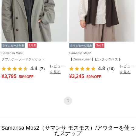
タイムセール対象
SALE
タイムセール対象
SALE
Samansa Mos2
Samansa Mos2
ダブルテーラードジャケット
【Cross×Linen】ピンタックベスト
レビュー
レビュー
4.4
4.8
（7）
（16）
を見る
を見る
¥3,795
¥3,245
-50%OFF-
-50%OFF-
1
Samansa Mos2（サマンサ モスモス）/アウターを使っ
たスナップ