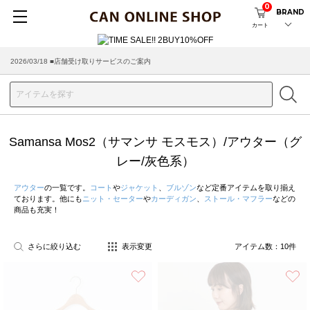
0
BRAND
カート
2026/03/18 ■店舗受け取りサービスのご案内
Samansa Mos2（サマンサ モスモス）/アウター（グ
レー/灰色系）
アウター
の一覧です。
コート
や
ジャケット
、
ブルゾン
など定番アイテムを取り揃え
ております。他にも
ニット・セーター
や
カーディガン
、
ストール・マフラー
などの
商品も充実！
さらに絞り込む
表示変更
アイテム数：
10
件
お気に入り