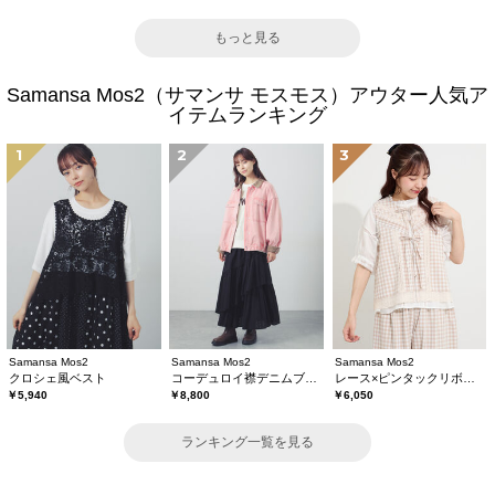
もっと見る
Samansa Mos2（サマンサ モスモス）アウター人気ア
イテムランキング
1
2
3
Samansa Mos2
Samansa Mos2
Samansa Mos2
クロシェ風ベスト
コーデュロイ襟デニムブルゾン
レース×ピンタックリボンベスト《限定カラーあり》
￥5,940
￥8,800
￥6,050
ランキング一覧を見る