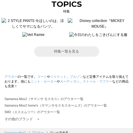
TOPICS
特集
特集一覧を見る
アウター
の一覧です。
コート
や
ジャケット
、
ブルゾン
など定番アイテムを取り揃えて
おります。他にも
ニット・セーター
や
カーディガン
、
ストール・マフラー
などの商品
も充実！
Samansa Mos2（サマンサ モスモス）のアウター一覧
Samansa Mos2 home's（サマンサモスモスホームズ）のアウター一覧
SM2（エスエムツー）のアウター一覧
TSUHARU by Samansa Mos2（ツハルバイサマンサモスモス）のアウター一覧
その他のブランド ＋
sm2rhythm（サマンサモスモス リズム）のアウター一覧
Samansa Mos2 blue（サマンサモスモス ブルー）のアウター一覧
Samansa Mos2
アウター
グレー/灰色系