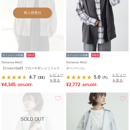
再入荷受付
タイムセール対象
SALE
タイムセール対象
SALE
Samansa Mos2
Samansa Mos2
【Cross×Staff】ブローチ付シャツジャケット
オーバージレ
レビュー
レビュー
4.7
5.0
（33）
（1）
を見る
を見る
¥4,345
¥2,772
-50%OFF-
-60%OFF-
お気に入り
SOLD OUT