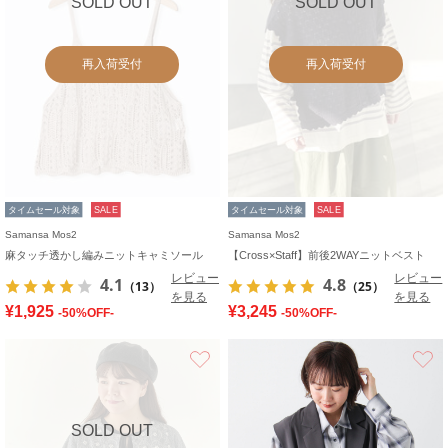
SOLD OUT
SOLD OUT
再入荷受付
再入荷受付
タイムセール対象
SALE
タイムセール対象
SALE
Samansa Mos2
Samansa Mos2
麻タッチ透かし編みニットキャミソール
【Cross×Staff】前後2WAYニットベスト
レビュー
レビュー
4.1
4.8
（13）
（25）
を見る
を見る
¥1,925
¥3,245
-50%OFF-
-50%OFF-
お気に入り
SOLD OUT