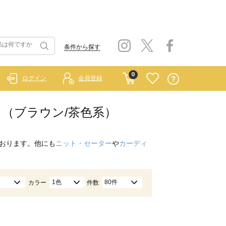
条件から探す
0
ログイン
会員登録
ート （ブラウン/茶色系）
おります。他にも
ニット・セーター
や
カーディ
1色
80件
カラー
件数