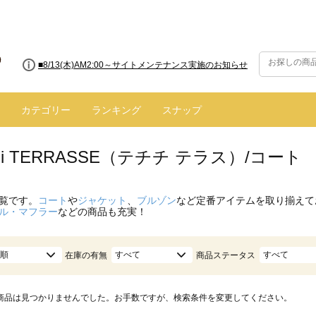
■8/13(木)AM2:00～サイトメンテナンス実施のお知らせ
カテゴリー
ランキング
スナップ
hichi TERRASSE（テチチ テラス）/コ
覧です。
コート
や
ジャケット
、
ブルゾン
など定番アイテムを取り揃えて
ル・マフラー
などの商品も充実！
順
すべて
すべて
在庫の有無
商品ステータス
商品は見つかりませんでした。お手数ですが、検索条件を変更してください。