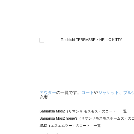
アウター
の一覧です。
コート
や
ジャケット
、
ブル
充実！
Samansa Mos2（サマンサ モスモス）のコート 一覧
Samansa Mos2 home's（サマンサモスモスホームズ）
SM2（エスエムツー）のコート 一覧
TSUHARU by Samansa Mos2（ツハルバイサマンサ