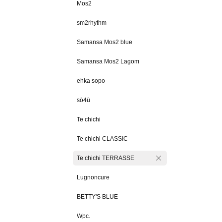
Mos2
sm2rhythm
Samansa Mos2 blue
Samansa Mos2 Lagom
ehka sopo
sō4ū
Te chichi
Te chichi CLASSIC
Te chichi TERRASSE
Lugnoncure
BETTY'S BLUE
Wpc.