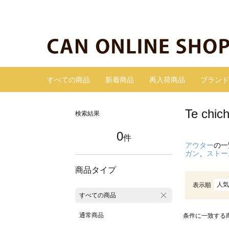
すべての商品
新着商品
再入荷商品
ブランド
Te c
検索結果
0
件
アウター
の一
ガン
、
ストー
商品タイプ
人気
表示順
すべての商品
通常商品
条件に一致する