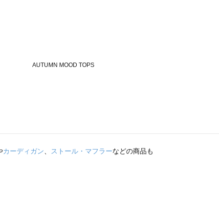
や
カーディガン
、
ストール・マフラー
などの商品も