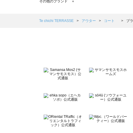
その他のブランド ＋
sm2rhythm（サマンサモスモス リズム）のコート 一覧
Samansa Mos2 blue（サマンサモスモス ブルー）のコ
Samansa Mos2 Lagom（サマンサモスモス ラーゴム）
Te chichi TERRASSE
アウター
コート
ブラ
ehka sopo（エヘカソポ）のコート 一覧
sō4ū（ソウフォーユー）のコート 一覧
Te chichi（テチチ）のコート 一覧
Te chichi CLASSIC（テチチ クラシック）のコート 一覧
Te chichi TERRASSE（テチチ テラス）のコート 一覧
Lugnoncure（ルノンキュール）のコート 一覧
BETTY'S BLUE（べティーズブルー）のコート 一覧
Wpc.（ワールドパーティー）のコート 一覧