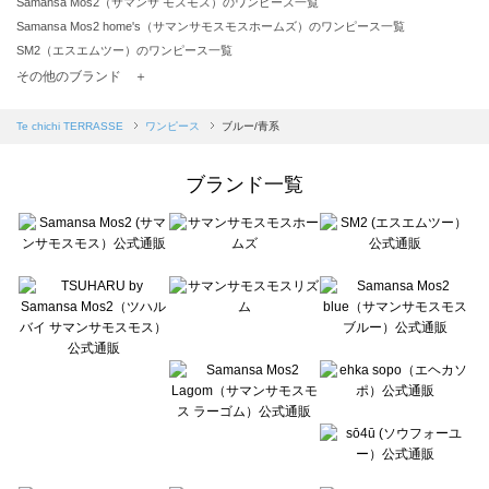
Samansa Mos2（サマンサ モスモス）のワンピース一覧
Samansa Mos2 home's（サマンサモスモスホームズ）のワンピース一覧
SM2（エスエムツー）のワンピース一覧
TSUHARU by Samansa Mos2（ツハルバイサマンサモスモス）のワンピース一覧
その他のブランド ＋
sm2rhythm（サマンサモスモス リズム）のワンピース一覧
Samansa Mos2 blue（サマンサモスモス ブルー）のワンピース一覧
Te chichi TERRASSE
ワンピース
ブルー/青系
Samansa Mos2 Lagom（サマンサモスモス ラーゴム）のワンピース一覧
ehka sopo（エヘカソポ）のワンピース一覧
ブランド一覧
sō4ū（ソウフォーユー）のワンピース一覧
Te chichi（テチチ）のワンピース一覧
Te chichi CLASSIC（テチチ クラシック）のワンピース一覧
Te chichi TERRASSE（テチチ テラス）のワンピース一覧
Lugnoncure（ルノンキュール）のワンピース一覧
BETTY'S BLUE（べティーズブルー）のワンピース一覧
Wpc.（ワールドパーティー）のワンピース一覧