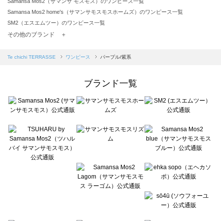
Samansa Mos2（サマンサ モスモス）のワンピース一覧
Samansa Mos2 home's（サマンサモスモスホームズ）のワンピース一覧
SM2（エスエムツー）のワンピース一覧
TSUHARU by Samansa Mos2（ツハルバイサマンサモスモス）のワンピース一覧
その他のブランド ＋
sm2rhythm（サマンサモスモス リズム）のワンピース一覧
Samansa Mos2 blue（サマンサモスモス ブルー）のワンピース一覧
Te chichi TERRASSE
ワンピース
パープル/紫系
Samansa Mos2 Lagom（サマンサモスモス ラーゴム）のワンピース一覧
ehka sopo（エヘカソポ）のワンピース一覧
ブランド一覧
sō4ū（ソウフォーユー）のワンピース一覧
Te chichi（テチチ）のワンピース一覧
Te chichi CLASSIC（テチチ クラシック）のワンピース一覧
Te chichi TERRASSE（テチチ テラス）のワンピース一覧
Lugnoncure（ルノンキュール）のワンピース一覧
BETTY'S BLUE（べティーズブルー）のワンピース一覧
Wpc.（ワールドパーティー）のワンピース一覧