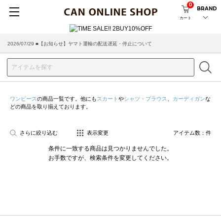
0
BRAND
カート
2026/07/29 ■【お知らせ】ヤマト運輸の配送遅延・停止について
2026/03/18 ■店舗受け取りサービスのご案内
ワンピース
の商品一覧です。他にも
スカート
や
シャツ・ブラウス
、
カーディガン
な
どの商品を取り揃えております。
さらに絞り込む
表示変更
アイテム数：
件
条件に一致する商品は見つかりませんでした。
お手数ですが、検索条件を変更してください。