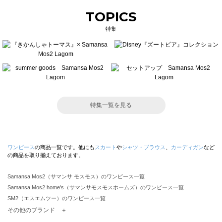
TOPICS
特集
特集一覧を見る
ワンピース
の商品一覧です。他にも
スカート
や
シャツ・ブラウス
、
カーディガン
など
の商品を取り揃えております。
Samansa Mos2（サマンサ モスモス）のワンピース一覧
Samansa Mos2 home's（サマンサモスモスホームズ）のワンピース一覧
SM2（エスエムツー）のワンピース一覧
TSUHARU by Samansa Mos2（ツハルバイサマンサモスモス）のワンピース一覧
その他のブランド ＋
sm2rhythm（サマンサモスモス リズム）のワンピース一覧