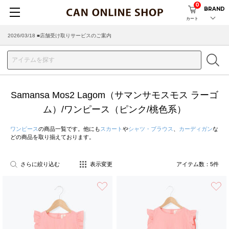
0
BRAND
カート
2026/03/18 ■店舗受け取りサービスのご案内
Samansa Mos2 Lagom（サマンサモスモス ラーゴ
ム）/ワンピース（ピンク/桃色系）
ワンピース
の商品一覧です。他にも
スカート
や
シャツ・ブラウス
、
カーディガン
な
どの商品を取り揃えております。
さらに絞り込む
表示変更
アイテム数：
5
件
お気に入り