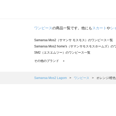
ワンピース
の商品一覧です。他にも
スカート
や
シ
Samansa Mos2（サマンサ モスモス）のワンピース一覧
Samansa Mos2 home's（サマンサモスモスホームズ）
SM2（エスエムツー）のワンピース一覧
TSUHARU by Samansa Mos2（ツハルバイサマンサ
その他のブランド ＋
sm2rhythm（サマンサモスモス リズム）のワンピース一覧
Samansa Mos2 blue（サマンサモスモス ブルー）のワ
Samansa Mos2 Lagom（サマンサモスモス ラーゴム
Samansa Mos2 Lagom
ワンピース
オレンジ/橙
ehka sopo（エヘカソポ）のワンピース一覧
sō4ū（ソウフォーユー）のワンピース一覧
Te chichi（テチチ）のワンピース一覧
Te chichi CLASSIC（テチチ クラシック）のワンピース一
Te chichi TERRASSE（テチチ テラス）のワンピース一覧
Lugnoncure（ルノンキュール）のワンピース一覧