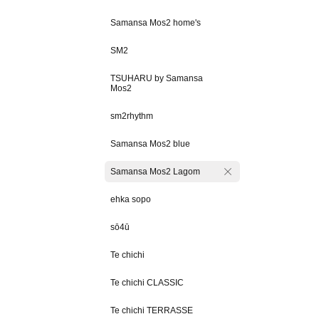
Samansa Mos2 home's
SM2
TSUHARU by Samansa
Mos2
sm2rhythm
Samansa Mos2 blue
Samansa Mos2 Lagom
ehka sopo
sō4ū
Te chichi
Te chichi CLASSIC
Te chichi TERRASSE