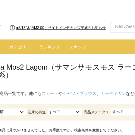
■8/13(木)AM2:00～サイトメンテナンス実施のお知らせ
カテゴリー
ランキング
スナップ
nsa Mos2 Lagom（サマンサモスモス
系）
商品一覧です。他にも
スカート
や
シャツ・ブラウス
、
カーディガン
など
順
すべて
すべて
在庫の有無
商品ステータス
商品は見つかりませんでした。お手数ですが、検索条件を変更してください。