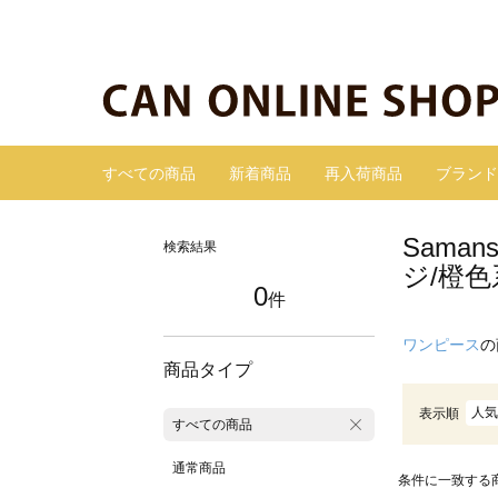
すべての商品
新着商品
再入荷商品
ブランド
Sama
検索結果
ジ/橙色
0
件
ワンピース
の
商品タイプ
人気
表示順
すべての商品
通常商品
条件に一致する