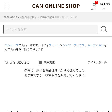
0
BRAND
カート
2026/07/29 ■【お知らせ】ヤマト運輸の配送遅延・停止について
2026/03/18 ■店舗受け取りサービスのご案内
ワンピース
の商品一覧です。他にも
スカート
や
シャツ・ブラウス
、
カーディガン
な
どの商品を取り揃えております。
さらに絞り込む
表示変更
アイテム数：
件
条件に一致する商品は見つかりませんでした。
お手数ですが、検索条件を変更してください。