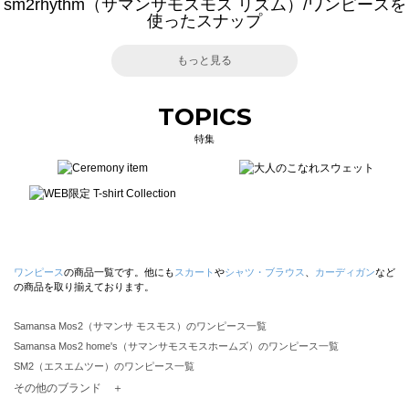
sm2rhythm（サマンサモスモス リズム）/ワンピースを
使ったスナップ
もっと見る
TOPICS
特集
ワンピース
の商品一覧です。他にも
スカート
や
シャツ・ブラウス
、
カーディガン
など
の商品を取り揃えております。
Samansa Mos2（サマンサ モスモス）のワンピース一覧
Samansa Mos2 home's（サマンサモスモスホームズ）のワンピース一覧
SM2（エスエムツー）のワンピース一覧
TSUHARU by Samansa Mos2（ツハルバイサマンサモスモス）のワンピース一覧
その他のブランド ＋
sm2rhythm（サマンサモスモス リズム）のワンピース一覧