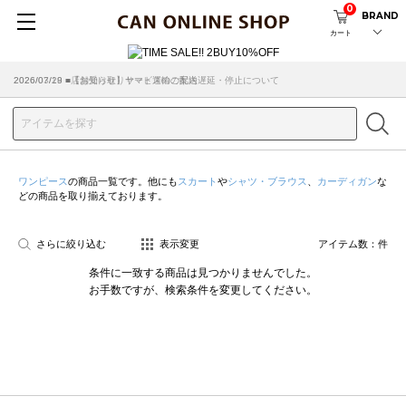
0
BRAND
カート
2026/07/29 ■【お知らせ】ヤマト運輸の配送遅延・停止について
2026/03/18 ■店舗受け取りサービスのご案内
ワンピース
の商品一覧です。他にも
スカート
や
シャツ・ブラウス
、
カーディガン
な
どの商品を取り揃えております。
さらに絞り込む
表示変更
アイテム数：
件
条件に一致する商品は見つかりませんでした。
お手数ですが、検索条件を変更してください。