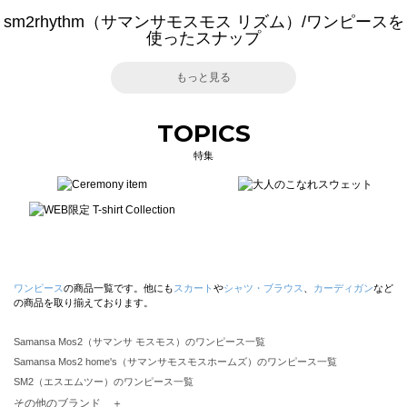
sm2rhythm（サマンサモスモス リズム）/ワンピースを
使ったスナップ
もっと見る
TOPICS
特集
ワンピース
の商品一覧です。他にも
スカート
や
シャツ・ブラウス
、
カーディガン
など
の商品を取り揃えております。
Samansa Mos2（サマンサ モスモス）のワンピース一覧
Samansa Mos2 home's（サマンサモスモスホームズ）のワンピース一覧
SM2（エスエムツー）のワンピース一覧
TSUHARU by Samansa Mos2（ツハルバイサマンサモスモス）のワンピース一覧
その他のブランド ＋