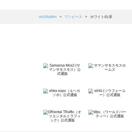
sm2rhythm（サマンサモスモス リズム）のワンピース一覧
Samansa Mos2 blue（サマンサモスモス ブルー）のワ
Samansa Mos2 Lagom（サマンサモスモス ラーゴム
sm2rhythm
ワンピース
ホワイト/白系
ehka sopo（エヘカソポ）のワンピース一覧
sō4ū（ソウフォーユー）のワンピース一覧
Te chichi（テチチ）のワンピース一覧
Te chichi CLASSIC（テチチ クラシック）のワンピース一
Te chichi TERRASSE（テチチ テラス）のワンピース一覧
Lugnoncure（ルノンキュール）のワンピース一覧
BETTY'S BLUE（べティーズブルー）のワンピース一覧
Wpc.（ワールドパーティー）のワンピース一覧