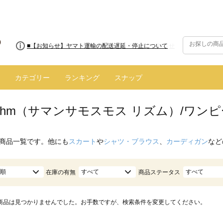
■8/13(木)AM2:00～サイトメンテナンス実施のお知らせ
■【お知らせ】ヤマト運輸の配送遅延・停止について
カテゴリー
ランキング
スナップ
hythm（サマンサモスモス リズム）/ワ
商品一覧です。他にも
スカート
や
シャツ・ブラウス
、
カーディガン
など
順
すべて
すべて
在庫の有無
商品ステータス
商品は見つかりませんでした。お手数ですが、検索条件を変更してください。