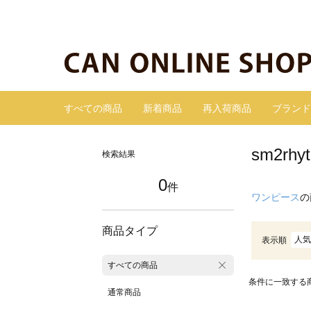
すべての商品
新着商品
再入荷商品
ブランド
sm2r
検索結果
0
件
ワンピース
の
商品タイプ
人気
表示順
すべての商品
条件に一致する
通常商品