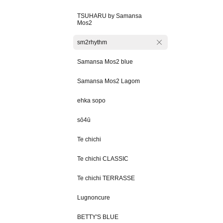
TSUHARU by Samansa
Mos2
sm2rhythm
Samansa Mos2 blue
Samansa Mos2 Lagom
ehka sopo
sō4ū
Te chichi
Te chichi CLASSIC
Te chichi TERRASSE
Lugnoncure
BETTY'S BLUE