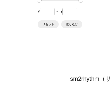
¥
~
¥
リセット
絞り込む
sm2rhyt