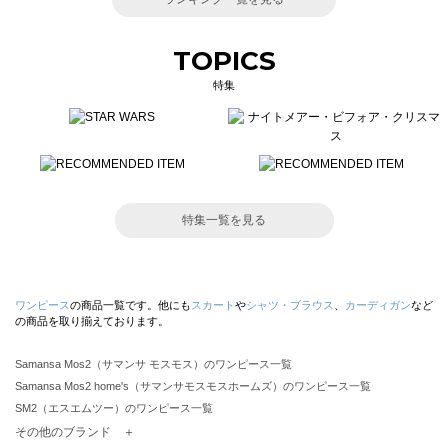
TOPICS
特集
特集一覧を見る
ワンピース
の商品一覧です。他にも
スカート
や
シャツ・ブラウス
、
カーディガン
など
の商品を取り揃えております。
Samansa Mos2（サマンサ モスモス）のワンピース一覧
Samansa Mos2 home's（サマンサモスモスホームズ）のワンピース一覧
SM2（エスエムツー）のワンピース一覧
TSUHARU by Samansa Mos2（ツハルバイサマンサモスモス）のワンピース一覧
その他のブランド ＋