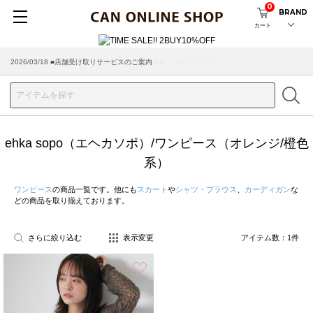
0
BRAND
カート
2026/03/18 ■店舗受け取りサービスのご案内
ehka sopo（エヘカソポ）/ワンピース（オレンジ/橙色
系）
ワンピース
の商品一覧です。他にも
スカート
や
シャツ・ブラウス
、
カーディガン
な
どの商品を取り揃えております。
さらに絞り込む
表示変更
アイテム数：
1
件
お気に入り