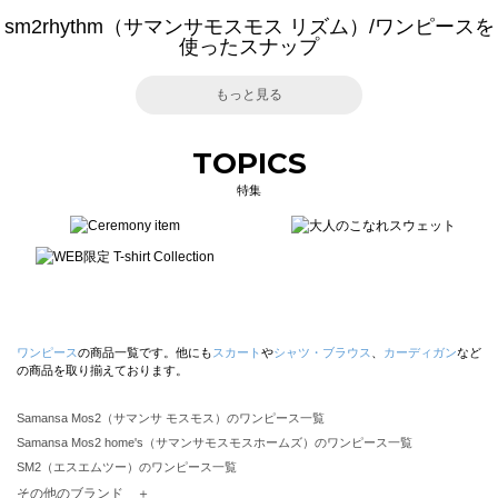
sm2rhythm（サマンサモスモス リズム）/ワンピースを
使ったスナップ
もっと見る
TOPICS
特集
ワンピース
の商品一覧です。他にも
スカート
や
シャツ・ブラウス
、
カーディガン
など
の商品を取り揃えております。
Samansa Mos2（サマンサ モスモス）のワンピース一覧
Samansa Mos2 home's（サマンサモスモスホームズ）のワンピース一覧
SM2（エスエムツー）のワンピース一覧
TSUHARU by Samansa Mos2（ツハルバイサマンサモスモス）のワンピース一覧
その他のブランド ＋