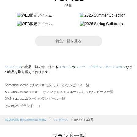
特集
特集一覧を見る
ワンピース
の商品一覧です。他にも
スカート
や
シャツ・ブラウス
、
カーディガン
など
の商品を取り揃えております。
Samansa Mos2（サマンサ モスモス）のワンピース一覧
Samansa Mos2 home's（サマンサモスモスホームズ）のワンピース一覧
SM2（エスエムツー）のワンピース一覧
TSUHARU by Samansa Mos2（ツハルバイサマンサモスモス）のワンピース一覧
その他のブランド ＋
sm2rhythm（サマンサモスモス リズム）のワンピース一覧
Samansa Mos2 blue（サマンサモスモス ブルー）のワンピース一覧
TSUHARU by Samansa Mos2
ワンピース
ホワイト/白系
Samansa Mos2 Lagom（サマンサモスモス ラーゴム）のワンピース一覧
ehka sopo（エヘカソポ）のワンピース一覧
ブランド一覧