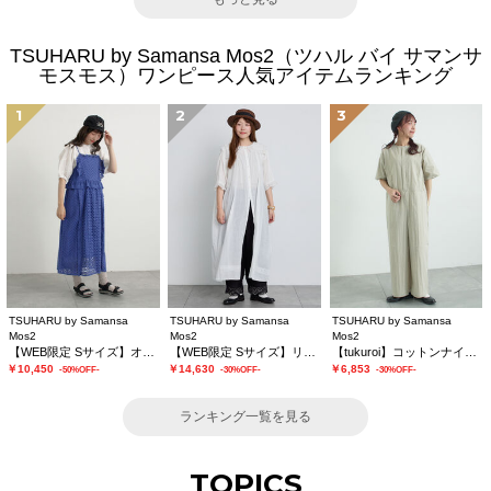
TSUHARU by Samansa Mos2（ツハル バイ サマンサ
モスモス）ワンピース人気アイテムランキング
1
2
3
TSUHARU by Samansa
TSUHARU by Samansa
TSUHARU by Samansa
Mos2
Mos2
Mos2
【WEB限定 Sサイズ】オーバーレースキャミワンピース
【WEB限定 Sサイズ】リバーレースピンタック襟付きワンピース
【tukuroi】コットンナイロンウェザージャンプスーツ
￥10,450
￥14,630
￥6,853
-50%OFF-
-30%OFF-
-30%OFF-
ランキング一覧を見る
TOPICS