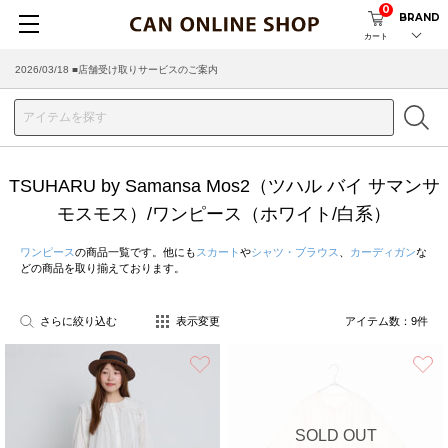
0
BRAND
カート
2026/03/18 ■店舗受け取りサービスのご案内
TSUHARU by Samansa Mos2（ツハル バイ サマンサ
モスモス）/ワンピース（ホワイト/白系）
ワンピース
の商品一覧です。他にも
スカート
や
シャツ・ブラウス
、
カーディガン
な
どの商品を取り揃えております。
さらに絞り込む
表示変更
アイテム数：
9
件
お気に入り
SOLD OUT